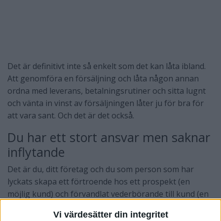
Det är definitivt inte så enkelt som det kan låta ibland.
Att genomföra en försäljning och låta någon annan
ordna med leverans, betalningsrutiner och sitta lugnt
och vänta in vinst av försäljningen låter ju för bra för
att vara sant. Och det är det också.
Du har ett stort ansvar men saknar
inflytande
Det är du, ditt företag och du som person som har
lyckats skapa ett förtroende hos ett prospekt (en
möjlig kund) och förvandlat vederbörande till kund (en
som köper) - En stor och viktig prestation i sig.
Vi värdesätter din integritet