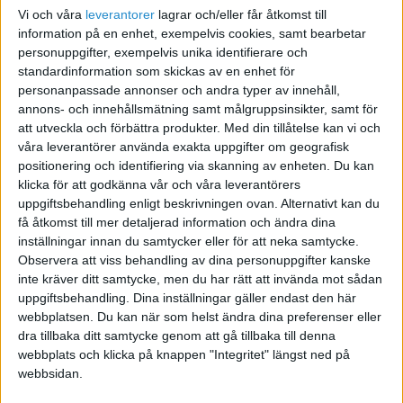
Vi och våra
leverantorer
lagrar och/eller får åtkomst till
Den svåraste och viktigaste prestationen i hela affären
information på en enhet, exempelvis cookies, samt bearbetar
faktiskt. Men du har rent praktiskt inget inflytande på
personuppgifter, exempelvis unika identifierare och
något enda steg i hela den långa ”fullfillment-kedjan”.
standardinformation som skickas av en enhet för
personanpassade annonser och andra typer av innehåll,
Du är ansiktet utåt
annons- och innehållsmätning samt målgruppsinsikter, samt för
att utveckla och förbättra produkter.
Med din tillåtelse kan vi och
Gissa vem som anses ansvarig om det skulle bli något
våra leverantörer använda exakta uppgifter om geografisk
mankemang som t.ex. sen leverans, utebliven leverans,
positionering och identifiering via skanning av enheten. Du kan
s.k. restordernotering, reklamation, eller om kunden
klicka för att godkänna vår och våra leverantörers
inte löser ut varan, o.s.v.
uppgiftsbehandling enligt beskrivningen ovan. Alternativt kan du
få åtkomst till mer detaljerad information och ändra dina
Varning för sen fredagshandel
inställningar innan du samtycker eller för att neka samtycke.
Observera att viss behandling av dina personuppgifter kanske
Som ett kuriosum kan nämnas att ordrar som kommer
inte kräver ditt samtycke, men du har rätt att invända mot sådan
in sent en fredagskväll fr. Sverige kan man ofta
uppgiftsbehandling. Dina inställningar gäller endast den här
glömma. Det har kunden ofta gjort själv när morgonen
webbplatsen. Du kan när som helst ändra dina preferenser eller
dra tillbaka ditt samtycke genom att gå tillbaka till denna
gryr… Det här är en erfarenhet som gör att en av mina
webbplats och klicka på knappen "Integritet" längst ned på
bästa kunder inom postorderhandeln inte tar upp en
webbsidan.
sådan sen fredagskvällsorder i systemet. Är ordern på