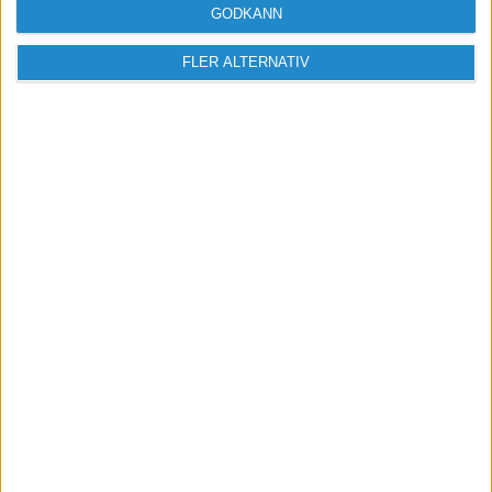
GODKÄNN
Bli medlem
FLER ALTERNATIV
Missa inga nyheter! Anmäl dig till ett
förbaskat bra nyhetsbrev.
Skicka
Taggar
coaching
Mental träning