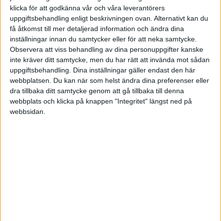
utåt och kritiserar oss och vårt arbete.
klicka för att godkänna vår och våra leverantörers
uppgiftsbehandling enligt beskrivningen ovan. Alternativt kan du
få åtkomst till mer detaljerad information och ändra dina
inställningar innan du samtycker eller för att neka samtycke.
Observera att viss behandling av dina personuppgifter kanske
inte kräver ditt samtycke, men du har rätt att invända mot sådan
uppgiftsbehandling. Dina inställningar gäller endast den här
webbplatsen. Du kan när som helst ändra dina preferenser eller
dra tillbaka ditt samtycke genom att gå tillbaka till denna
webbplats och klicka på knappen "Integritet" längst ned på
webbsidan.
Du behöver bara ignorera kritiken och fortsätta med
ditt goda arbete. Kom ihåg att det är sällan
misslyckande som stoppar oss. Det som hindrar oss är