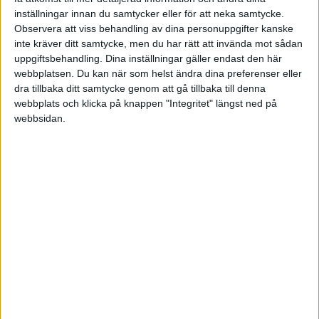
Läs mer om
problemet med konkurrentbaserat pris
.
inställningar innan du samtycker eller för att neka samtycke.
Observera att viss behandling av dina personuppgifter kanske
Vid prissättning kan man också använda olika typer av
inte kräver ditt samtycke, men du har rätt att invända mot sådan
introduktionspriser eller rabatter för stamkunder och
uppgiftsbehandling. Dina inställningar gäller endast den här
andra som handlar stora volymer som metod för
webbplatsen. Du kan när som helst ändra dina preferenser eller
ytterligare konkurrera om kundernas gunst.
dra tillbaka ditt samtycke genom att gå tillbaka till denna
webbplats och klicka på knappen "Integritet" längst ned på
En bra strategi för att sätta rätt
webbsidan.
pris
När du
skall sätta
priset på
din vara
eller tjänst
skall du
inte utgå
från dina
egna