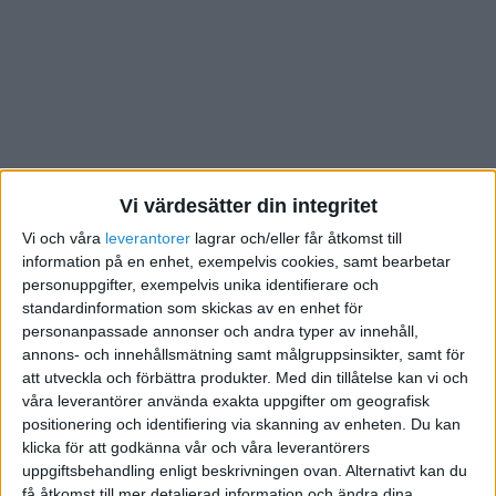
Vi värdesätter din integritet
Vi och våra
leverantorer
lagrar och/eller får åtkomst till
information på en enhet, exempelvis cookies, samt bearbetar
personuppgifter, exempelvis unika identifierare och
standardinformation som skickas av en enhet för
personanpassade annonser och andra typer av innehåll,
Kundernas betalningsvilja är den gräns som
annons- och innehållsmätning samt målgruppsinsikter, samt för
representerar det högsta en kund är beredd att betala
att utveckla och förbättra produkter.
Med din tillåtelse kan vi och
för en produkt. I praktiken är det dock ofta
våra leverantörer använda exakta uppgifter om geografisk
konkurrenternas priser för likvärdiga produkter som
positionering och identifiering via skanning av enheten. Du kan
bestämmer på vilken nivå det slutliga priset hamnar.
klicka för att godkänna vår och våra leverantörers
uppgiftsbehandling enligt beskrivningen ovan. Alternativt kan du
Men detta behöver inte vara den bästa vägen framåt.
få åtkomst till mer detaljerad information och ändra dina