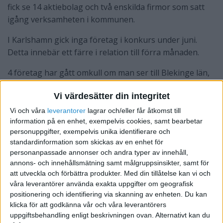
fick se 14 aktiebolag och två enskilda firmor som satt
igång verksamheten i kommunen.
I Karlshamn gick inga företag i konkurs under juni.
Detta innebär ett färre i relation till förra månaden.
4 företag har gått omkull om man ser till Blekinge län,
vilket innebär 33 procent färre jämfört med föregående
Vi värdesätter din integritet
månad. Beträffande nyetableringar är det 45 företag
som satt igång verksamheten, det är 32 procent fler i
Vi och våra
leverantorer
lagrar och/eller får åtkomst till
information på en enhet, exempelvis cookies, samt bearbetar
relation till månaden innan.
personuppgifter, exempelvis unika identifierare och
standardinformation som skickas av en enhet för
personanpassade annonser och andra typer av innehåll,
annons- och innehållsmätning samt målgruppsinsikter, samt för
att utveckla och förbättra produkter.
Med din tillåtelse kan vi och
våra leverantörer använda exakta uppgifter om geografisk
positionering och identifiering via skanning av enheten. Du kan
klicka för att godkänna vår och våra leverantörers
uppgiftsbehandling enligt beskrivningen ovan. Alternativt kan du