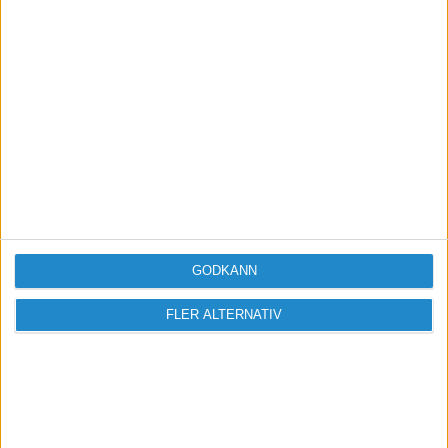
Taggar
Konkurser-och-nystarter
GODKÄNN
FLER ALTERNATIV