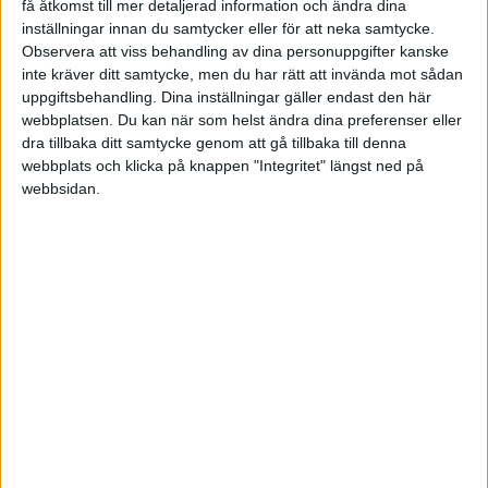
få åtkomst till mer detaljerad information och ändra dina
inställningar innan du samtycker eller för att neka samtycke.
Observera att viss behandling av dina personuppgifter kanske
inte kräver ditt samtycke, men du har rätt att invända mot sådan
uppgiftsbehandling. Dina inställningar gäller endast den här
webbplatsen. Du kan när som helst ändra dina preferenser eller
dra tillbaka ditt samtycke genom att gå tillbaka till denna
webbplats och klicka på knappen "Integritet" längst ned på
För hela landet har 1 092 företag försatts i konkurs
webbsidan.
under juni, vilket är 31 procent färre i relation till förra
månaden. Samtidigt har 4 786 företag dragits igång –
26 procent fler i relation till förra månaden.
STÖD VÅRT ARBETE
Bli medlem och hjälp oss försvara
företagarnas villkor
Vi är en fri röst för företagare – utan presstöd
eller särintressen. Med ditt stöd kan vi fortsätta