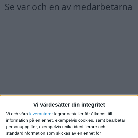
Se var och en av medarbetarna
Vi värdesätter din integritet
Vi och våra
leverantorer
lagrar och/eller får åtkomst till
information på en enhet, exempelvis cookies, samt bearbetar
Alla ledare borde fundera på hur de kan se var och en
personuppgifter, exempelvis unika identifierare och
mera. Vi är duktiga på att se gruppen, men vad brinner
standardinformation som skickas av en enhet för