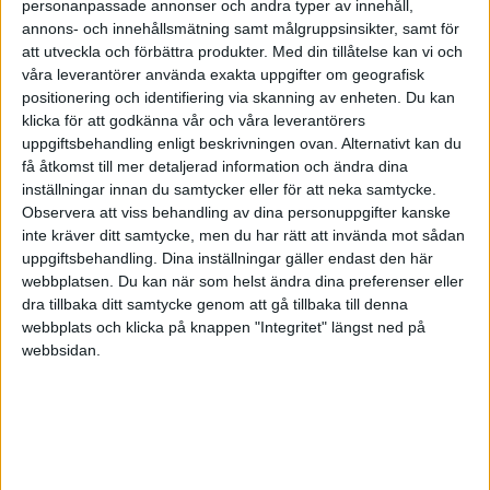
varje medarbetare för? Kjell Åke ser en trend framför
personanpassade annonser och andra typer av innehåll,
annons- och innehållsmätning samt målgruppsinsikter, samt för
sig, att vi träffas men inte alla på en gång. Vi kanske
att utveckla och förbättra produkter.
Med din tillåtelse kan vi och
systematiskt skall träffa var och en också för att
våra leverantörer använda exakta uppgifter om geografisk
komma åt de individuella målen och drivkrafterna.
positionering och identifiering via skanning av enheten. Du kan
klicka för att godkänna vår och våra leverantörers
Detta kan göras som korta möten med var och en,
uppgiftsbehandling enligt beskrivningen ovan. Alternativt kan du
kanske endast 10 minuter per vecka.
få åtkomst till mer detaljerad information och ändra dina
Medarbetarsamtalet har man inte för att HR
inställningar innan du samtycker eller för att neka samtycke.
avdelningen säger det. Chefen kanske tänker, oj hur
Observera att viss behandling av dina personuppgifter kanske
inte kräver ditt samtycke, men du har rätt att invända mot sådan
skall jag ha tid med detta, jag har så mycket operativt
uppgiftsbehandling. Dina inställningar gäller endast den här
att göra. Men tänk om alla mina medarbetare var
webbplatsen. Du kan när som helst ändra dina preferenser eller
effektivare, då kanske jag skulle få mindre att göra.
dra tillbaka ditt samtycke genom att gå tillbaka till denna
webbplats och klicka på knappen "Integritet" längst ned på
Läs även:
Vanliga misstag i
webbsidan.
kommunikation mellan människor –
vilka begår du?
Vad brinner var och en för?
Kjell Åke anser att man ska ha samtalen för