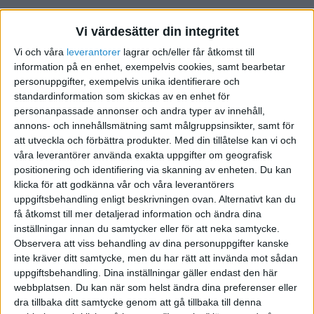
Som du ser är de här frågorna tydliga och rakt på sak.
Vi värdesätter din integritet
Det ska dina också vara. Om du inte kan förklara
Vi och våra
leverantorer
lagrar och/eller får åtkomst till
problemet i en enkel mening är du inte tillräckligt tydlig
information på en enhet, exempelvis cookies, samt bearbetar
med vad du vill uppnå. Och då är du inte redo att lösa
personuppgifter, exempelvis unika identifierare och
ditt problem. Du måste lägga mer tid på att definiera
standardinformation som skickas av en enhet för
och förstå ditt problem ordentligt innan du kan dra full
personanpassade annonser och andra typer av innehåll,
fördel av den här processen.
annons- och innehållsmätning samt målgruppsinsikter, samt för
att utveckla och förbättra produkter.
Med din tillåtelse kan vi och
Men förutsatt att du har en tydlig förståelse för
våra leverantörer använda exakta uppgifter om geografisk
problemet du vill lösa så ska det inte ta mer än 10
positionering och identifiering via skanning av enheten. Du kan
klicka för att godkänna vår och våra leverantörers
sekunder att skriva din fråga.
uppgiftsbehandling enligt beskrivningen ovan. Alternativt kan du
få åtkomst till mer detaljerad information och ändra dina
Varför skriva ner frågan?
inställningar innan du samtycker eller för att neka samtycke.
Observera att viss behandling av dina personuppgifter kanske
Du kanske undrar varför du ska skriva ner frågan om
inte kräver ditt samtycke, men du har rätt att invända mot sådan
du redan har förstått vad problemet är? Varför kan du
uppgiftsbehandling. Dina inställningar gäller endast den här
inte bara ställa frågan i ditt huvud istället för att skriva
webbplatsen. Du kan när som helst ändra dina preferenser eller
ner den?
dra tillbaka ditt samtycke genom att gå tillbaka till denna