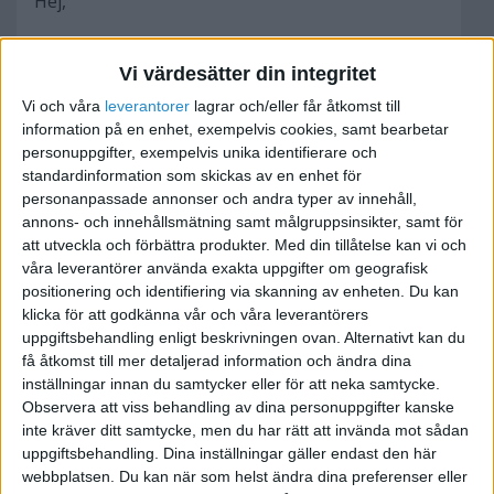
Hej,
Du bör dubbelkolla med en jurist, men jag
Vi värdesätter din integritet
misstänker att:
Vi och våra
leverantorer
lagrar och/eller får åtkomst till
information på en enhet, exempelvis cookies, samt bearbetar
1. Är man visstidsanställd så kan man vara det
personuppgifter, exempelvis unika identifierare och
länge utan att det övergår till
standardinformation som skickas av en enhet för
tillsvidareanställning. Då vet man från början
personanpassade annonser och andra typer av innehåll,
vilken tid som gäller.
annons- och innehållsmätning samt målgruppsinsikter, samt för
att utveckla och förbättra produkter.
Med din tillåtelse kan vi och
våra leverantörer använda exakta uppgifter om geografisk
2. Det är inte alltid det går att provanställa någon
positionering och identifiering via skanning av enheten. Du kan
som redan jobbat för er i någon form. Möjligen
klicka för att godkänna vår och våra leverantörers
om det är ett helt annat uppdrag, men då ska det
uppgiftsbehandling enligt beskrivningen ovan. Alternativt kan du
vara stor skillnad (tex att först jobba som målare
få åtkomst till mer detaljerad information och ändra dina
inställningar innan du samtycker eller för att neka samtycke.
och sedan på kontoret). Annars räknas
Observera att viss behandling av dina personuppgifter kanske
"provanställningen" som en tillsvidareanställning
inte kräver ditt samtycke, men du har rätt att invända mot sådan
direkt. Om det inte är helt andra uppgifter så
uppgiftsbehandling. Dina inställningar gäller endast den här
räcker det att konsulten jobbat en enda dag för
webbplatsen. Du kan när som helst ändra dina preferenser eller