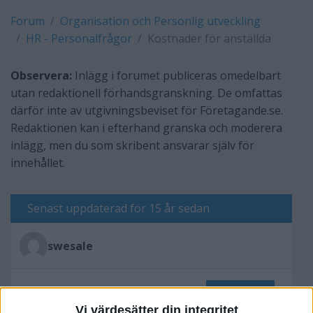
Forum
Organisation och Personlig utveckling
HR - Personalfrågor
Kostnader för anställda
Observera:
Inlägg i forumet publiceras omedelbart
utan redaktionell förhandsgranskning. De omfattas
därför inte av utgivningsbeviset för Företagande.se.
Redaktionen kan i efterhand granska och moderera
inlägg, men du som skribent ansvarar själv för
innehållet.
Senast uppdaterad för 15 år sedan
swesale
Skriv svar
Vi värdesätter din integritet