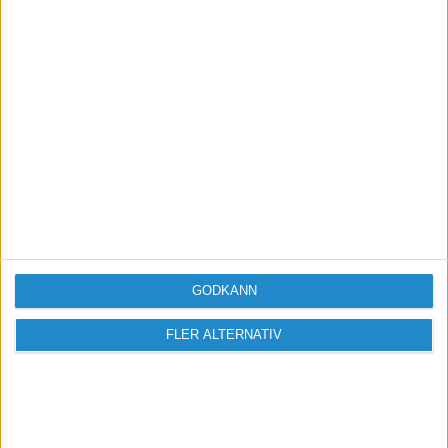
Vill du delta i diskussionen?
Logga in eller registrera dig för att skriva
inlägg och delta i diskussioner.
Logga in / Registrera
GODKÄNN
FLER ALTERNATIV