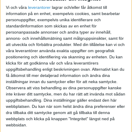
Vi och våra
leverantorer
lagrar och/eller får åtkomst till
Kostnader för anställda
information på en enhet, exempelvis cookies, samt bearbetar
personuppgifter, exempelvis unika identifierare och
2010-09-23 14:52
standardinformation som skickas av en enhet för
personanpassade annonser och andra typer av innehåll,
annons- och innehållsmätning samt målgruppsinsikter, samt för
Vad får man för kostnader om man har
att utveckla och förbättra produkter.
Med din tillåtelse kan vi och
anställda? Rör det sig om mycket pengar i
våra leverantörer använda exakta uppgifter om geografisk
arbetsgivaravgifter?
positionering och identifiering via skanning av enheten. Du kan
klicka för att godkänna vår och våra leverantörers
uppgiftsbehandling enligt beskrivningen ovan. Alternativt kan du
få åtkomst till mer detaljerad information och ändra dina
inställningar innan du samtycker eller för att neka samtycke.
Observera att viss behandling av dina personuppgifter kanske
krjh
inte kräver ditt samtycke, men du har rätt att invända mot sådan
uppgiftsbehandling. Dina inställningar gäller endast den här
webbplatsen. Du kan när som helst ändra dina preferenser eller
2010-09-23 17:04
dra tillbaka ditt samtycke genom att gå tillbaka till denna
webbplats och klicka på knappen "Integritet" längst ned på
Rör säg väl om cirka 1,5 gånger bruttolönen om
webbsidan.
man räknar med semester, arbetsgivaravgifter