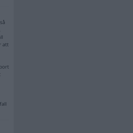
 så
,
ll
 att
 bort
t
fall