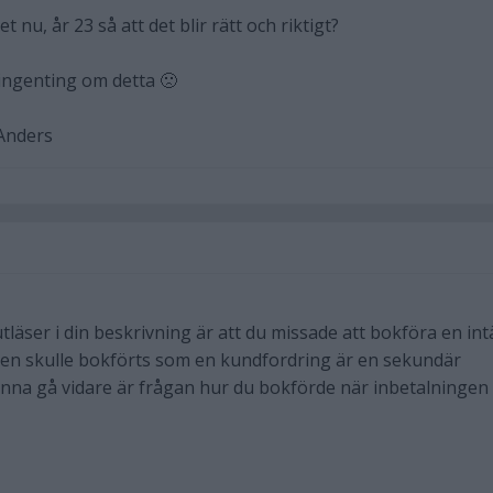
 nu, år 23 så att det blir rätt och riktigt?
 ingenting om detta 🙁
 Anders
utläser i din beskrivning är att du missade att bokföra en int
kten skulle bokförts som en kundfordring är en sekundär
kunna gå vidare är frågan hur du bokförde när inbetalningen