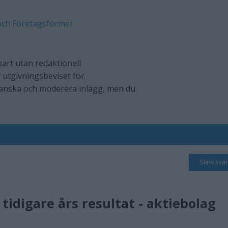
och Företagsformer
g
art utan redaktionell
 utgivningsbeviset för
ranska och moderera inlägg, men du
Skriv svar
 tidigare års resultat - aktiebolag