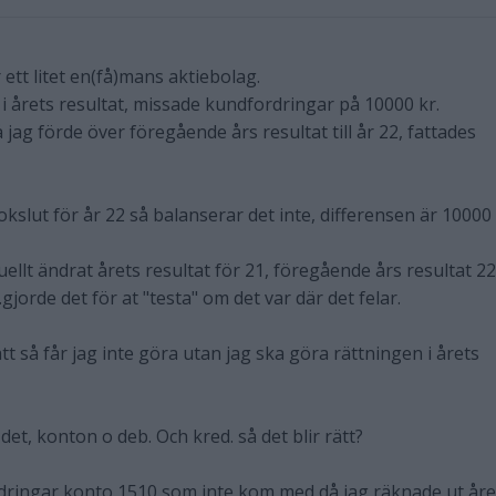
 ett litet en(få)mans aktiebolag.
 i årets resultat, missade kundfordringar på 10000 kr.
å jag förde över föregående års resultat till år 22, fattades
kslut för år 22 så balanserar det inte, differensen är 10000 
uellt ändrat årets resultat för 21, föregående års resultat 22
gjorde det för at "testa" om det var där det felar.
tt så får jag inte göra utan jag ska göra rättningen i årets
et, konton o deb. Och kred. så det blir rätt?
rdringar konto 1510 som inte kom med då jag räknade ut åre