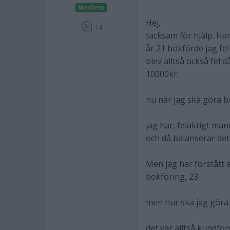
Medlem
Hej,
14
tacksam för hjälp. Har
år 21 bokförde jag fel
blev alltså också fel d
10000kr.
nu när jag ska göra bo
jag har, felaktigt man
och då balanserar det.
Men jag har förstått a
bokföring, 23.
men hur ska jag göra d
det var alltså kundfo