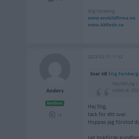
Stig Forsberg
www.enskildfirma.nu
www.AbRedo.se
2023-02-11 11:32
Svar till
Stig Forsberg
Hej,Det jag i
Anders
intäkt år 202
Medlem
Hej Stig,
tack för ditt svar.
14
Hoppas jag förstod dig
Jag bokförde kundfor