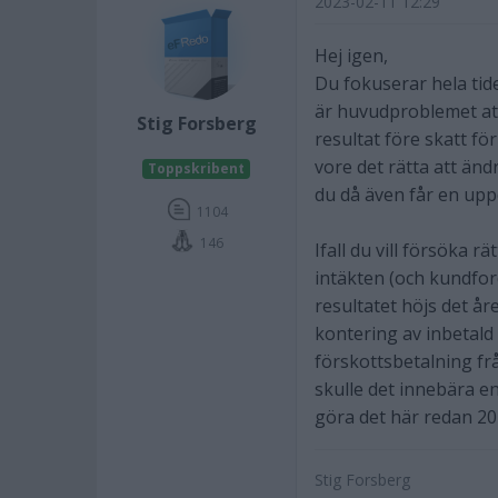
2023-02-11 12:29
Hej igen,
Du fokuserar hela tid
är huvudproblemet att
Stig Forsberg
resultat före skatt för
vore det rätta att än
Toppskribent
du då även får en upp
1104
146
Ifall du vill försöka rä
intäkten (och kundfor
resultatet höjs det år
kontering av inbetald
förskottsbetalning frå
skulle det innebära en
göra det här redan 20
Stig Forsberg