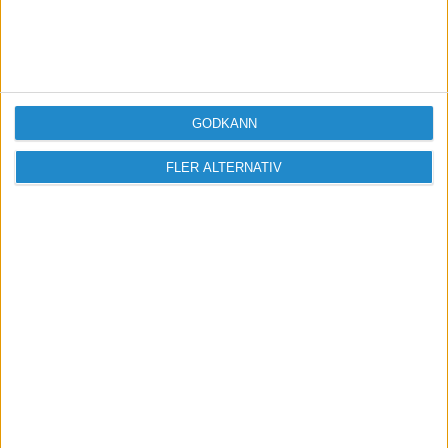
GODKÄNN
FLER ALTERNATIV
Vill du delta i diskussionen?
Logga in eller registrera dig för att skriva
inlägg och delta i diskussioner.
Logga in / Registrera