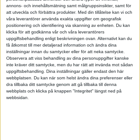
annons- och innehållsmätning samt målgruppsinsikter, samt för
att utveckla och förbättra produkter.
Med din tillåtelse kan vi och
våra leverantörer använda exakta uppgifter om geografisk
krjh
positionering och identifiering via skanning av enheten. Du kan
klicka för att godkänna vår och våra leverantörers
uppgiftsbehandling enligt beskrivningen ovan. Alternativt kan du
2010-09-23 17:16
få åtkomst till mer detaljerad information och ändra dina
inställningar innan du samtycker eller för att neka samtycke.
Om du bokar upp semesterlöneskuld eller inte
Observera att viss behandling av dina personuppgifter kanske
varje månad i bokföringen eller inte spelar inte
inte kräver ditt samtycke, men du har rätt att invända mot sådan
stor roll. Det är ju dock bra om man visar "rätt"
uppgiftsbehandling. Dina inställningar gäller endast den här
resultat varje månad.
webbplatsen. Du kan när som helst ändra dina preferenser eller
dra tillbaka ditt samtycke genom att gå tillbaka till denna
webbplats och klicka på knappen "Integritet" längst ned på
Vet inte vad du menar med att göra avdrag för
webbsidan.
semester varje månad.
Semesterersättning är dock lagstadgat och
därmed ett krav.