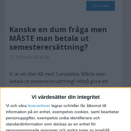
Skriv svar
Kanske en dum fråga men
MÅSTE man betala ut
semesterersättning?
2010-09-23 05:26
Vi är ett litet AB med 3 anställda. Måste man
betala ut semesterersättning? Alltså göra ett
avdrag för semesterersättning vid varje
lönekörning? I mitt bokföringsprogram kan man
Vi värdesätter din integritet
välja att inte räkna med semesterersättning men
Vi och våra
leverantorer
lagrar och/eller får åtkomst till
är det lagligt eller måste man göra en avsättning
information på en enhet, exempelvis cookies, samt bearbetar
för semester varje månad?
personuppgifter, exempelvis unika identifierare och
standardinformation som skickas av en enhet för
personanpassade annonser och andra typer av innehåll,