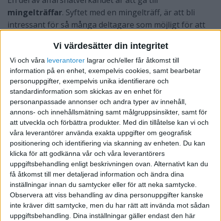
En del av affärsnätverkandet är att gå till
mingelträffar
. Syftet med en mingelträff, är att bli
intressant för så många deltagare som möjligt för att
senare få möjligheten att boka ett möte. Detta ska
Vi värdesätter din integritet
förhoppningsvis kunna skapa affärer och/eller leda till
Vi och våra
leverantorer
lagrar och/eller får åtkomst till
att få nya referenser.
information på en enhet, exempelvis cookies, samt bearbetar
Jag har varit på många mingelträffar och liknande
personuppgifter, exempelvis unika identifierare och
standardinformation som skickas av en enhet för
affärsmöten där representanter har varit allt utom
personanpassade annonser och andra typer av innehåll,
lockande och intressanta.
annons- och innehållsmätning samt målgruppsinsikter, samt för
att utveckla och förbättra produkter.
Med din tillåtelse kan vi och
Har man inte en lockande, kort och intressant
våra leverantörer använda exakta uppgifter om geografisk
introduktion blir ingen intresserad!
positionering och identifiering via skanning av enheten. Du kan
klicka för att godkänna vår och våra leverantörers
Lyckas man inte skapa intresse hos deltagarna är det
uppgiftsbehandling enligt beskrivningen ovan. Alternativt kan du
meningslöst att delta. Tänk på din introduktion som en
få åtkomst till mer detaljerad information och ändra dina
reklamsnutt i TV. Hade du haft samma budskap om du
inställningar innan du samtycker eller för att neka samtycke.
Observera att viss behandling av dina personuppgifter kanske
hade gjort reklam i TV?
inte kräver ditt samtycke, men du har rätt att invända mot sådan
Det bästa med business networking är att om man
uppgiftsbehandling. Dina inställningar gäller endast den här