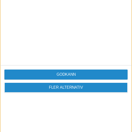
Missa inga nyheter! Anmäl dig till ett
förbaskat bra nyhetsbrev.
Skicka
Taggar
GODKÄNN
Personlig effektivitet
FLER ALTERNATIV