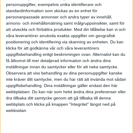
personuppgifter, exempelvis unika identifierare och
standardinformation som skickas av en enhet för
personanpassade annonser och andra typer av innehåll,
annons- och innehållsmätning samt målgruppsinsikter, samt för
att utveckla och förbättra produkter.
Med din tillåtelse kan vi och
våra leverantörer använda exakta uppgifter om geografisk
positionering och identifiering via skanning av enheten. Du kan
klicka för att godkänna vår och våra leverantörers
uppgiftsbehandling enligt beskrivningen ovan. Alternativt kan du
få åtkomst till mer detaljerad information och ändra dina
inställningar innan du samtycker eller för att neka samtycke.
Observera att viss behandling av dina personuppgifter kanske
Sätt dig regelbundet ner och se över hur du kan
inte kräver ditt samtycke, men du har rätt att invända mot sådan
använda din tid bäst. Vad behöver du göra först, vad
uppgiftsbehandling. Dina inställningar gäller endast den här
kan du vänta med till lite senare? Skriv listor så du kan
webbplatsen. Du kan när som helst ändra dina preferenser eller
bocka av efterhand. Du blir mindre stressad när du
dra tillbaka ditt samtycke genom att gå tillbaka till denna
skaffar dig kontroll.
webbplats och klicka på knappen "Integritet" längst ned på
webbsidan.
4. Säg nej ibland
Tar du på dig för mycket? Sätt gränser och säg stopp.