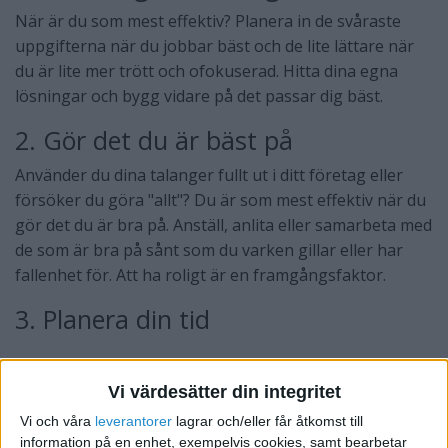
När är du som mest effektiv? Planera in de svåraste
uppgifterna när du jobbar bäst och de lite lättare när
du är lite mer trött och ofokuserad. Hitta dina egna
lösningar och bygg vidare på det passar dig bäst.
2. Gör det du är bäst på
Använder du dina talanger fullt ut i ditt företag eller
försöker du göra "allt"? Du är som mest effektiv när du
gör det du är bra på. Anställ, anlita eller samarbeta med
de som är bra på sånt som du varken gillar eller har
fallenhet för. Att ha roligt är en framgångsfaktor.
3. Planera din tid
Vi värdesätter din integritet
Vi och våra
leverantorer
lagrar och/eller får åtkomst till
information på en enhet, exempelvis cookies, samt bearbetar