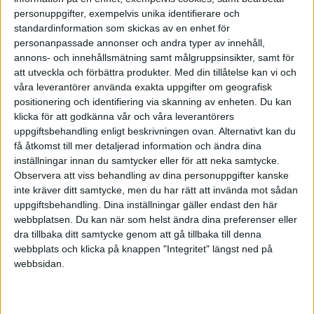
personuppgifter, exempelvis unika identifierare och
standardinformation som skickas av en enhet för
personanpassade annonser och andra typer av innehåll,
annons- och innehållsmätning samt målgruppsinsikter, samt för
Du undviker konfrontationer – inte för att du är feg,
att utveckla och förbättra produkter.
Med din tillåtelse kan vi och
utan för att du vet att destruktiv konflikt dränerar
våra leverantörer använda exakta uppgifter om geografisk
team, dödar kreativitet och tar fokus från målet. Du
positionering och identifiering via skanning av enheten. Du kan
kompromissar smart, läser rummet, parerar med
klicka för att godkänna vår och våra leverantörers
fingertoppskänsla. Det är inte konflikträdsla, det är en
uppgiftsbehandling enligt beskrivningen ovan. Alternativt kan du
få åtkomst till mer detaljerad information och ändra dina
strategi.
inställningar innan du samtycker eller för att neka samtycke.
3. Du har 100 idéer i huvudet –
Observera att viss behandling av dina personuppgifter kanske
inte kräver ditt samtycke, men du har rätt att invända mot sådan
samtidigt
uppgiftsbehandling. Dina inställningar gäller endast den här
webbplatsen. Du kan när som helst ändra dina preferenser eller
Folk säger: ”Fokusera på en sak i taget.” Du tänker:
dra tillbaka ditt samtycke genom att gå tillbaka till denna
”Varför det?” Din idéspretighet är kanske inte ett
webbplats och klicka på knappen "Integritet" längst ned på
problem – det är din motor. Den ger dig
webbsidan.
associationsförmåga, innovationskraft och snabba
lösningar. Det svåra är inte att stoppa idéflödet. Det
svåra är att tro att det skulle vara ett fel.