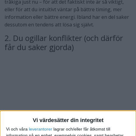
tråkiga just nu – för att det faktiskt inte är så viktigt,
eller för att du intuitivt väntar på bättre timing, mer
information eller bättre energi. Ibland har en del saker
dessutom en tendens att lösa sig självt.
2. Du ogillar konflikter (och därför
får du saker gjorda)
Vi värdesätter din integritet
Vi och våra
leverantorer
lagrar och/eller får åtkomst till
information på en enhet, exempelvis cookies, samt bearbetar