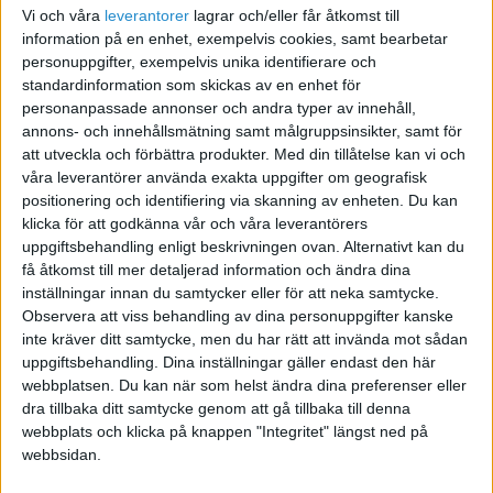
Vi och våra
leverantorer
lagrar och/eller får åtkomst till
information på en enhet, exempelvis cookies, samt bearbetar
personuppgifter, exempelvis unika identifierare och
standardinformation som skickas av en enhet för
personanpassade annonser och andra typer av innehåll,
Nettoresultat (TTM): 59,98 miljarder USD
annons- och innehållsmätning samt målgruppsinsikter, samt för
att utveckla och förbättra produkter.
Med din tillåtelse kan vi och
Under ledning av Warren Buffett har företaget blivit
våra leverantörer använda exakta uppgifter om geografisk
synonymt med framgångsrik investering, med
positionering och identifiering via skanning av enheten. Du kan
betydande innehav i bland annat Coca-Cola och
klicka för att godkänna vår och våra leverantörers
American Express.
uppgiftsbehandling enligt beskrivningen ovan. Alternativt kan du
få åtkomst till mer detaljerad information och ändra dina
3. Industrial and Commercial
inställningar innan du samtycker eller för att neka samtycke.
Observera att viss behandling av dina personuppgifter kanske
Bank of China (ICBC)
inte kräver ditt samtycke, men du har rätt att invända mot sådan
uppgiftsbehandling. Dina inställningar gäller endast den här
Nettoresultat (TTM): 43,58 miljarder USD
webbplatsen. Du kan när som helst ändra dina preferenser eller
dra tillbaka ditt samtycke genom att gå tillbaka till denna
Som Kinas största bank spelar ICBC en central roll i
webbplats och klicka på knappen "Integritet" längst ned på
landets ekonomiska utveckling och globala expansion.
webbsidan.