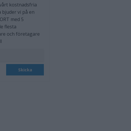
 vårt kostnadsfria
 bjuder vi på en
ORT med 5
e flesta
are och företagare
l
Skicka