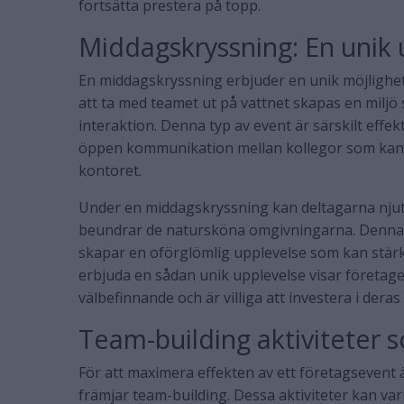
fortsätta prestera på topp.
Middagskryssning: En unik 
En middagskryssning erbjuder en unik möjlighe
att ta med teamet ut på vattnet skapas en miljö
interaktion. Denna typ av event är särskilt effe
öppen kommunikation mellan kollegor som kans
kontoret.
Under en middagskryssning kan deltagarna njut
beundrar de natursköna omgivningarna. Denna 
skapar en oförglömlig upplevelse som kan stä
erbjuda en sådan unik upplevelse visar företage
välbefinnande och är villiga att investera i deras 
Team-building aktiviteter 
För att maximera effekten av ett företagsevent är
främjar team-building. Dessa aktiviteter kan var