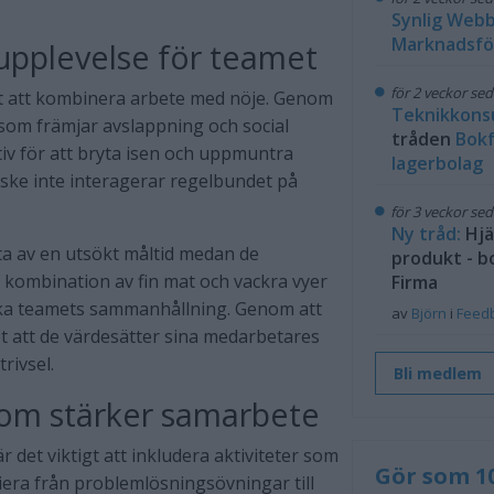
Synlig Web
Marknadsfö
upplevelse för teamet
för 2 veckor se
t att kombinera arbete med nöje. Genom
Teknikkons
 som främjar avslappning och social
tråden
Bokf
ktiv för att bryta isen och uppmuntra
lagerbolag
ke inte interagerar regelbundet på
för 3 veckor se
Ny tråd:
Hjä
a av en utsökt måltid medan de
produkt - b
kombination av fin mat och vackra vyer
Firma
rka teamets sammanhållning. Genom att
av
Björn
i
Feed
t att de värdesätter sina medarbetares
trivsel.
Bli medlem
som stärker samarbete
 det viktigt att inkludera aktiviteter som
Gör som 1
iera från problemlösningsövningar till