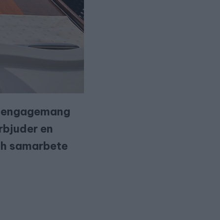
as engagemang
erbjuder en
och samarbete