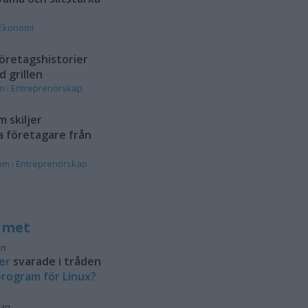
Ekonomi
öretagshistorier
d grillen
on
i
Entreprenörskap
 skiljer
a företagare från
rom
i
Entreprenörskap
rumet
an
er
svarade i tråden
rogram för Linux?
dan