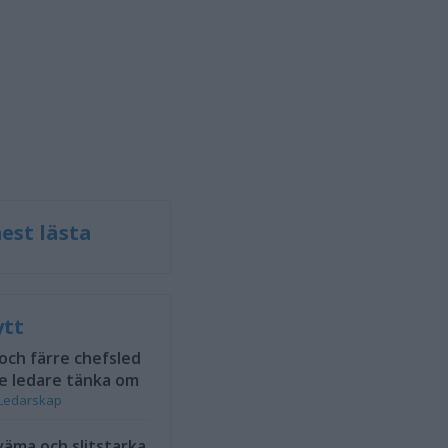
est lästa
ytt
 och färre chefsled
e ledare tänka om
Ledarskap
väma och slitstarka