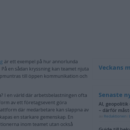
ng
är ett exempel på hur annorlunda
Veckans m
 På en sådan kryssning kan teamet njuta
ppmuntras till öppen kommunikation och
Senaste n
? I en värld där arbetsbelastningen ofta
 form av ett företagsevent göra
AI, geopolitik
lattform där medarbetare kan slappna av
– därför måst
av
Redaktionen
i
 skapas en starkare gemenskap. En
ationerna inom teamet utan också
Guide till bek