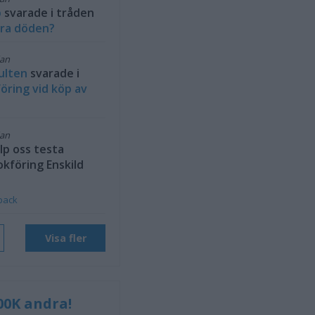
b
svarade i tråden
ra döden?
dan
ulten
svarade i
öring vid köp av
dan
lp oss testa
okföring Enskild
back
Visa fler
00K andra!