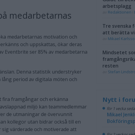
arbetsplagg
 på medarbetarnas
av
Redaktionen
i
Tre svenska f
att berätta vi
 öka medarbetarnas motivation och
av
Mikael Karlss
er erkänns och uppskattas, ökar deras
av Eventbrite ser 85% av medarbetarna
Mindsetet som
framgångsrik
resten
änslan. Denna statistik understryker
av
Stefan Lindst
en lång period av digitala möten och
Nytt i fo
tt fira framgångar och erkänna
en avslappnad miljö kan teammedlemmar
för 1 vecka sed
över de utmaningar de övervunnit
Mikael Jenkl
Bokföringsp
an kollegor utan bidrar också till en
 sig värderade och motiverade att
för 2 veckor se