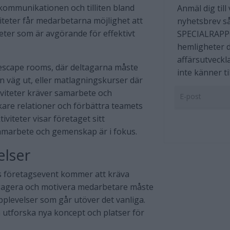
a kommunikationen och tilliten bland
Anmäl dig till
teter får medarbetarna möjlighet att
nyhetsbrev så
eter som är avgörande för effektivt
SPECIALRAPP
hemligheter d
affärsutveckl
 escape rooms, där deltagarna måste
inte känner til
en väg ut, eller matlagningskurser där
iviteter kräver samarbete och
rkare relationer och förbättra teamets
viteter visar företaget sitt
amarbete och gemenskap är i fokus.
elser
ens företagsevent kommer att kräva
engagera och motivera medarbetare måste
levelser som går utöver det vanliga.
 utforska nya koncept och platser för