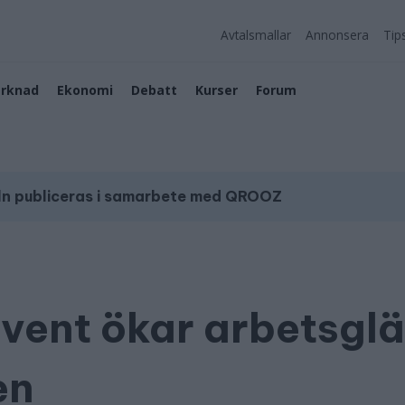
Avtalsmallar
Annonsera
Tip
rknad
Ekonomi
Debatt
Kurser
Forum
ln publiceras i samarbete med QROOZ
vent ökar arbetsgl
en