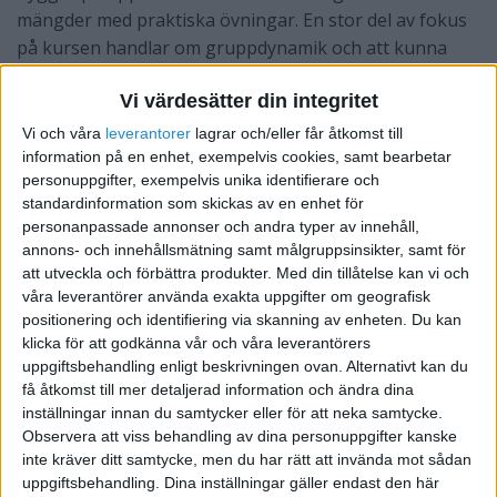
mängder med praktiska övningar. En stor del av fokus
på kursen handlar om gruppdynamik och att kunna
kommunicera med olika typer av människor på olika
Vi värdesätter din integritet
sätt.
Vi och våra
leverantorer
lagrar och/eller får åtkomst till
Resultat
information på en enhet, exempelvis cookies, samt bearbetar
personuppgifter, exempelvis unika identifierare och
standardinformation som skickas av en enhet för
personanpassade annonser och andra typer av innehåll,
annons- och innehållsmätning samt målgruppsinsikter, samt för
att utveckla och förbättra produkter.
Med din tillåtelse kan vi och
våra leverantörer använda exakta uppgifter om geografisk
positionering och identifiering via skanning av enheten. Du kan
klicka för att godkänna vår och våra leverantörers
uppgiftsbehandling enligt beskrivningen ovan. Alternativt kan du
få åtkomst till mer detaljerad information och ändra dina
inställningar innan du samtycker eller för att neka samtycke.
Observera att viss behandling av dina personuppgifter kanske
inte kräver ditt samtycke, men du har rätt att invända mot sådan
uppgiftsbehandling. Dina inställningar gäller endast den här