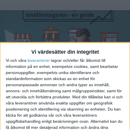
Vi värdesätter din integritet
Vi och våra
leverantorer
lagrar och/eller får åtkomst till
information på en enhet, exempelvis cookies, samt bearbetar
personuppgifter, exempelvis unika identifierare och
Marknadsplanering: SWOT-
standardinformation som skickas av en enhet för
analys, strategi och mål
personanpassade annonser och andra typer av innehåll,
annons- och innehållsmätning samt målgruppsinsikter, samt för
att utveckla och förbättra produkter.
Med din tillåtelse kan vi och
våra leverantörer använda exakta uppgifter om geografisk
Nulägesanalys - exempel på
positionering och identifiering via skanning av enheten. Du kan
klicka för att godkänna vår och våra leverantörers
vad det är
uppgiftsbehandling enligt beskrivningen ovan. Alternativt kan du
få åtkomst till mer detaljerad information och ändra dina