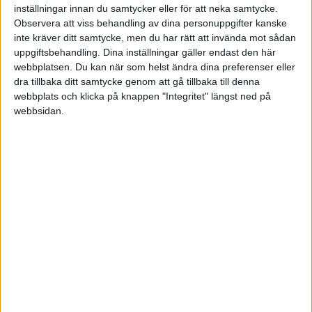
inställningar innan du samtycker eller för att neka samtycke.
Observera att viss behandling av dina personuppgifter kanske
Veckans mest lästa
inte kräver ditt samtycke, men du har rätt att invända mot sådan
uppgiftsbehandling. Dina inställningar gäller endast den här
webbplatsen. Du kan när som helst ändra dina preferenser eller
dra tillbaka ditt samtycke genom att gå tillbaka till denna
webbplats och klicka på knappen "Integritet" längst ned på
Senaste nytt
webbsidan.
AI, geopolitik och färre chefsled – därför måste
ledare tänka om
av
Redaktionen
i
Ledarskap
Guide till bekväma och slitstarka arbetsplagg
av
Redaktionen
i
Ekonomi
Tre svenska företagshistorier att berätta vid
grillen
av
Mikael Karlsson
i
Entreprenörskap
Mindsetet som skiljer framgångsrika företagare
från resten