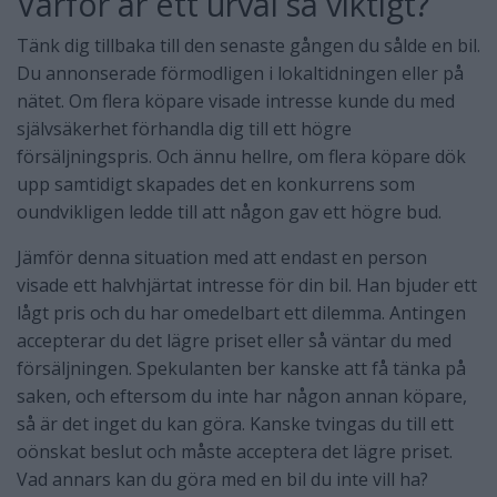
Varför är ett urval så viktigt?
Tänk dig tillbaka till den senaste gången du sålde en bil.
Du annonserade förmodligen i lokaltidningen eller på
nätet. Om flera köpare visade intresse kunde du med
självsäkerhet förhandla dig till ett högre
försäljningspris. Och ännu hellre, om flera köpare dök
upp samtidigt skapades det en konkurrens som
oundvikligen ledde till att någon gav ett högre bud.
Jämför denna situation med att endast en person
visade ett halvhjärtat intresse för din bil. Han bjuder ett
lågt pris och du har omedelbart ett dilemma. Antingen
accepterar du det lägre priset eller så väntar du med
försäljningen. Spekulanten ber kanske att få tänka på
saken, och eftersom du inte har någon annan köpare,
så är det inget du kan göra. Kanske tvingas du till ett
oönskat beslut och måste acceptera det lägre priset.
Vad annars kan du göra med en bil du inte vill ha?