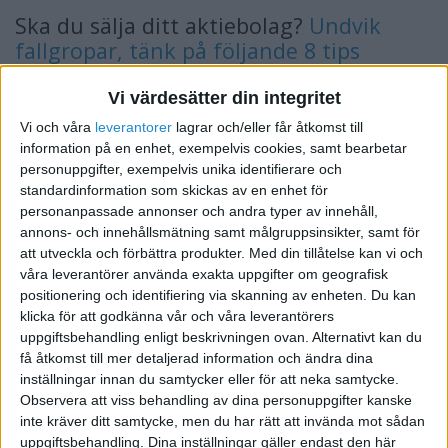
Ska du sälja ditt aktiebolag?
Undvik
fallgropar, tänk på följande 8 tips
Vi värdesätter din integritet
Vi och våra
leverantorer
lagrar och/eller får åtkomst till
information på en enhet, exempelvis cookies, samt bearbetar
personuppgifter, exempelvis unika identifierare och
standardinformation som skickas av en enhet för
personanpassade annonser och andra typer av innehåll,
annons- och innehållsmätning samt målgruppsinsikter, samt för
att utveckla och förbättra produkter.
Med din tillåtelse kan vi och
våra leverantörer använda exakta uppgifter om geografisk
positionering och identifiering via skanning av enheten. Du kan
klicka för att godkänna vår och våra leverantörers
uppgiftsbehandling enligt beskrivningen ovan. Alternativt kan du
få åtkomst till mer detaljerad information och ändra dina
inställningar innan du samtycker eller för att neka samtycke.
Observera att viss behandling av dina personuppgifter kanske
inte kräver ditt samtycke, men du har rätt att invända mot sådan
Detta är en berättelse som vi alla kan identifiera oss
uppgiftsbehandling. Dina inställningar gäller endast den här