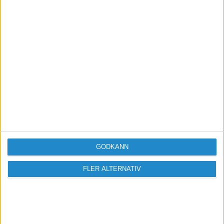
Sveriges största digitala
mötesplats för företagare.
GODKÄNN
Vi verkar för landets viktigaste arbetsgivare och
FLER ALTERNATIV
värdeskapare - småföretagaren.
Anmäl dig till ett förbaskat bra nyhetsbrev