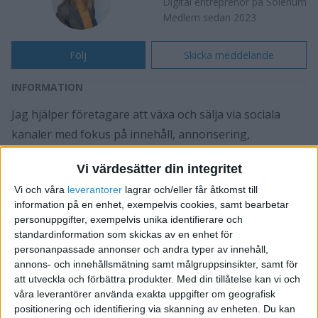
Digital entreprenör på Solenum
Medlem sedan 2023
Följ
Skicka meddelande
INFORMATION
Jag hjälper företagare att växa och sälja via sociala
kanaler med fokus på innehåll, annonsering,
epostmarknadsföring och automatiska funnels.
Vi värdesätter din integritet
Jag erbjuder både 1:1 konsultation, onlinekurser,
Vi och våra
leverantorer
lagrar och/eller får åtkomst till
föreläsningar och medlemskap och har gjort detta
information på en enhet, exempelvis cookies, samt bearbetar
sedan 2018.
personuppgifter, exempelvis unika identifierare och
standardinformation som skickas av en enhet för
AFFÄRER
personanpassade annonser och andra typer av innehåll,
annons- och innehållsmätning samt målgruppsinsikter, samt för
Säljer bara mot företag
att utveckla och förbättra produkter.
Med din tillåtelse kan vi och
våra leverantörer använda exakta uppgifter om geografisk
TAGGAR
positionering och identifiering via skanning av enheten. Du kan