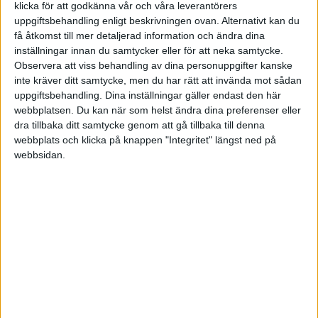
klicka för att godkänna vår och våra leverantörers
Content Marketing
Försäljning
uppgiftsbehandling enligt beskrivningen ovan. Alternativt kan du
få åtkomst till mer detaljerad information och ändra dina
Onlinemarknadsföring
Utbildningar
inställningar innan du samtycker eller för att neka samtycke.
Entreprenör
Observera att viss behandling av dina personuppgifter kanske
inte kräver ditt samtycke, men du har rätt att invända mot sådan
uppgiftsbehandling. Dina inställningar gäller endast den här
ARTIKLAR
webbplatsen. Du kan när som helst ändra dina preferenser eller
dra tillbaka ditt samtycke genom att gå tillbaka till denna
webbplats och klicka på knappen "Integritet" längst ned på
3 steg till att lyckas med
webbsidan.
sociala medier
Företagare - Så använder du
sociala medier rätt