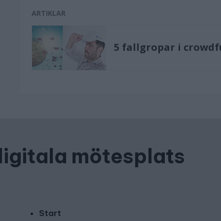
ARTIKLAR
5 fallgropar i crowd
digitala mötesplats
Start