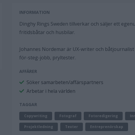
INFORMATION
Dinghy Rings Sweden tillverkar och säljer ett egenu
fritidsbåtar och husbilar.
Johannes Nordemar är UX-writer och båtjournalist 
för-steg-jobb, pryltester.
AFFÄRER
Söker samarbeten/affärspartners
Arbetar i hela världen
TAGGAR
Copywriting
Fotograf
Fotoredigering
In
Projektledning
Texter
Entreprenörskap