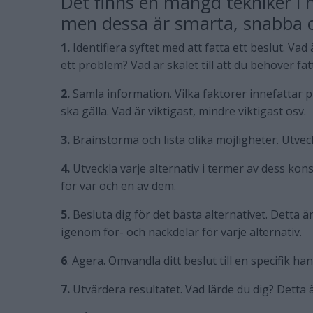
Det finns en mängd tekniker i h
men dessa är smarta, snabba oc
1.
Identifiera syftet med att fatta ett beslut. Va
ett problem? Vad är skälet till att du behöver fat
2.
Samla information. Vilka faktorer innefattar pr
ska gälla. Vad är viktigast, mindre viktigast osv.
3.
Brainstorma och lista olika möjligheter. Utvec
4.
Utveckla varje alternativ i termer av dess kon
för var och en av dem.
5.
Besluta dig för det bästa alternativet. Detta är
igenom för- och nackdelar för varje alternativ.
6
. Agera. Omvandla ditt beslut till en specifik ha
7.
Utvärdera resultatet. Vad lärde du dig? Detta är