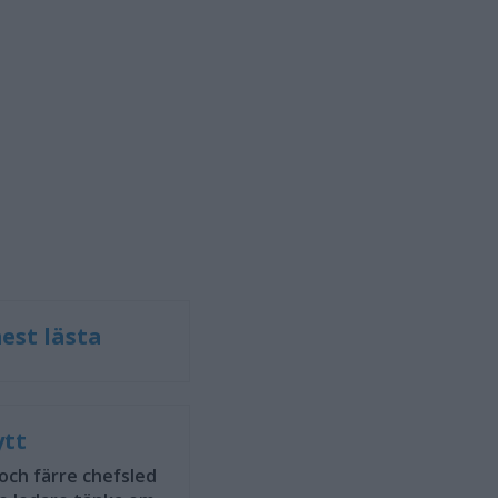
est lästa
ytt
 och färre chefsled