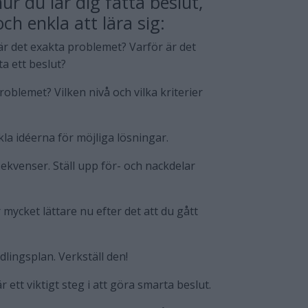
ur du lär dig fatta beslut,
h enkla att lära sig:
d är det exakta problemet? Varför är det
ta ett beslut?
oblemet? Vilken nivå och vilka kriterier
kla idéerna för möjliga lösningar.
sekvenser. Ställ upp för- och nackdelar
 mycket lättare nu efter det att du gått
ndlingsplan. Verkställ den!
 ett viktigt steg i att göra smarta beslut.