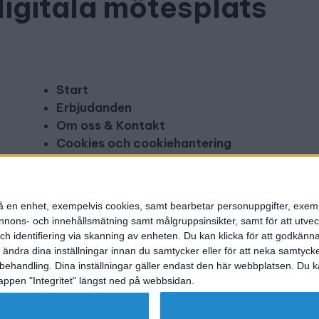
digitala mötesplats
Start
Erbjudanden
Om oss & Kontakt
Cookies och cookiehantering
Copyright och disclaimer
Annonsera
n på en enhet, exempelvis cookies, samt bearbetar personuppgifter, exem
ons- och innehållsmätning samt målgruppsinsikter, samt för att utveck
h identifiering via skanning av enheten. Du kan klicka för att godkänn
h ändra dina inställningar innan du samtycker eller för att neka samtyck
behandling. Dina inställningar gäller endast den här webbplatsen. Du kan
appen "Integritet" längst ned på webbsidan.
g utgivare: Mikael Karlsson