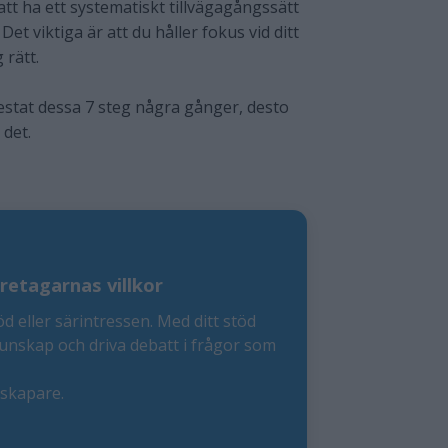
tt ha ett systematiskt tillvägagångssätt
et viktiga är att du håller fokus vid ditt
 rätt.
testat dessa 7 steg några gånger, desto
det.
retagarnas villkor
öd eller särintressen. Med ditt stöd
kunskap och driva debatt i frågor som
eskapare.