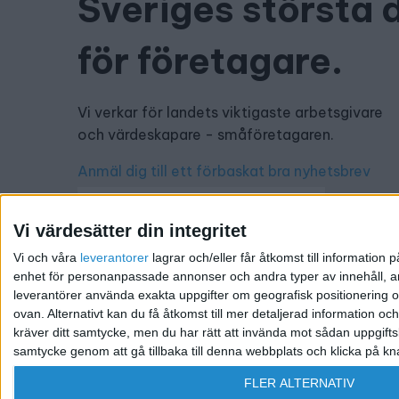
Sveriges största 
för företagare.
Vi verkar för landets viktigaste arbetsgivare
och värdeskapare - småföretagaren.
Anmäl dig till ett förbaskat bra nyhetsbrev
Vi värdesätter din integritet
Vi och våra
leverantorer
lagrar och/eller får åtkomst till informatio
Har du ett nyhetstips?
enhet för personanpassade annonser och andra typer av innehåll, ann
leverantörer använda exakta uppgifter om geografisk positionering oc
Kontakta oss: info@foretagande.se
ovan. Alternativt kan du få åtkomst till mer detaljerad information oc
kräver ditt samtycke, men du har rätt att invända mot sådan uppgifts
samtycke genom att gå tillbaka till denna webbplats och klicka på kn
@ 2026 Företagande.se. All rights reserved. | Ansvari
FLER ALTERNATIV