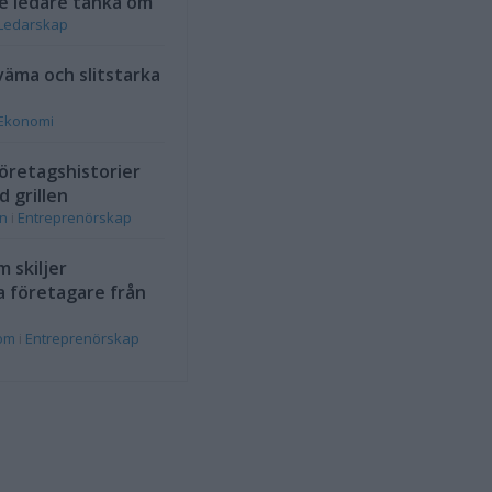
e ledare tänka om
Ledarskap
väma och slitstarka
Ekonomi
öretagshistorier
d grillen
on
i
Entreprenörskap
 skiljer
a företagare från
rom
i
Entreprenörskap