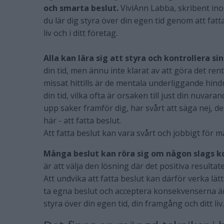
och smarta beslut.
ViviAnn Labba, skribent in
du lär dig styra över din egen tid genom att fatt
liv och i ditt företag.
Alla kan lära sig att styra och kontrollera sin
din tid, men ännu inte klarat av att göra det ren
missat hittills är de mentala underliggande hindr
din tid, vilka ofta är orsaken till just din nuvar
upp saker framför dig, har svårt att säga nej, d
här - att fatta beslut.
Att fatta beslut kan vara svårt och jobbigt för 
Många beslut kan röra sig om någon slags kon
är att välja den lösning där det positiva resultat
Att undvika att fatta beslut kan därför verka lä
ta egna beslut och acceptera konsekvenserna är 
styra över din egen tid, din framgång och ditt liv.