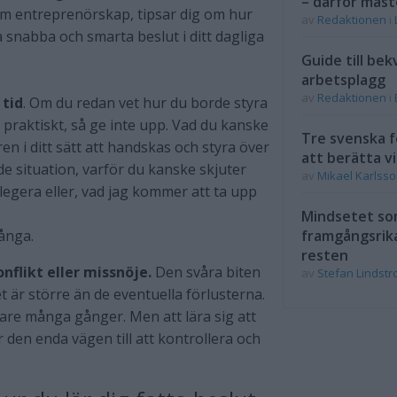
– därför måst
om entreprenörskap, tipsar dig om hur
av
Redaktionen
i
a snabba och smarta beslut i ditt dagliga
Guide till bek
arbetsplagg
av
Redaktionen
i
 tid
. Om du redan vet hur du borde styra
t praktiskt, så ge inte upp. Vad du kanske
Tre svenska f
en i ditt sätt att handskas och styra över
att berätta vi
ande situation, varför du kanske skjuter
av
Mikael Karlss
elegera eller, vad jag kommer att ta upp
Mindsetet som
många.
framgångsrik
resten
flikt eller missnöje.
Den svåra biten
av
Stefan Lindst
et är större än de eventuella förlusterna.
ttare många gånger. Men att lära sig att
den enda vägen till att kontrollera och