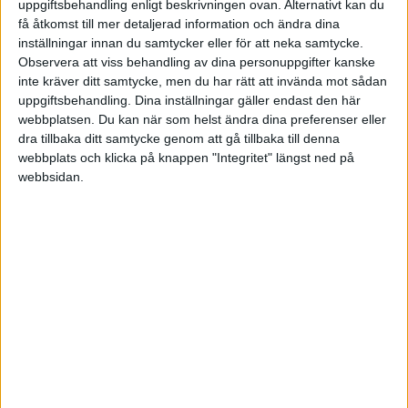
uppgiftsbehandling enligt beskrivningen ovan. Alternativt kan du
få åtkomst till mer detaljerad information och ändra dina
inställningar innan du samtycker eller för att neka samtycke.
Observera att viss behandling av dina personuppgifter kanske
En lönespecifikation kan även användas av
inte kräver ditt samtycke, men du har rätt att invända mot sådan
arbetstagaren om arbetsgivaren av någon anledning
uppgiftsbehandling. Dina inställningar gäller endast den här
inte skulle betala in skatt för arbetstagaren, i det fallet
webbplatsen. Du kan när som helst ändra dina preferenser eller
dra tillbaka ditt samtycke genom att gå tillbaka till denna
fungera lönebeskedet som ett bevis på utebliven
webbplats och klicka på knappen "Integritet" längst ned på
inbetalning av arbetsgivaren.
webbsidan.
Vad ska stå med i
lönespecifikationen?
Inte heller här finns några bestämmelser men som
arbetsgivare brukar man ange bruttolön före skatt,
avdragen skatt, nettolön samt eventuella förmåner,
semesterdagar, traktamente, övertid och frånvaro.
Personuppgifter så som personnummer och
anställningsnummer är med lämplig information samt