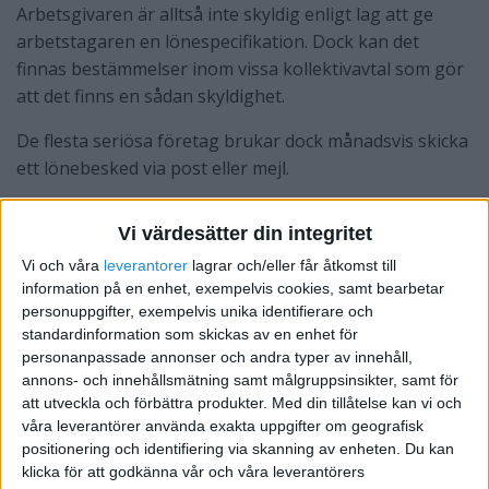
Arbetsgivaren är alltså inte skyldig enligt lag att ge
arbetstagaren en lönespecifikation. Dock kan det
finnas bestämmelser inom vissa kollektivavtal som gör
att det finns en sådan skyldighet.
De flesta seriösa företag brukar dock månadsvis skicka
ett lönebesked via post eller mejl.
Vi värdesätter din integritet
Vi och våra
leverantorer
lagrar och/eller får åtkomst till
information på en enhet, exempelvis cookies, samt bearbetar
personuppgifter, exempelvis unika identifierare och
standardinformation som skickas av en enhet för
personanpassade annonser och andra typer av innehåll,
annons- och innehållsmätning samt målgruppsinsikter, samt för
att utveckla och förbättra produkter.
Med din tillåtelse kan vi och
våra leverantörer använda exakta uppgifter om geografisk
positionering och identifiering via skanning av enheten. Du kan
klicka för att godkänna vår och våra leverantörers