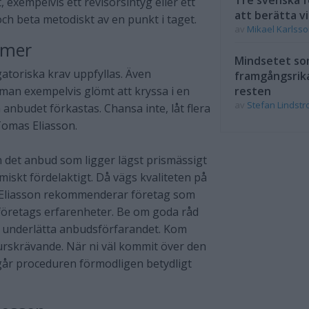
Tre svenska f
 exempelvis ett revisorsintyg eller ett
att berätta vi
och beta metodiskt av en punkt i taget.
av
Mikael Karlss
ämmer
Mindsetet som
igatoriska krav uppfyllas. Även
framgångsrik
 man exempelvis glömt att kryssa i en
resten
av
Stefan Lindst
 anbudet förkastas. Chansa inte, låt flera
Tomas Eliasson.
det anbud som ligger lägst prismässigt
iskt fördelaktigt. Då vägs kvaliteten på
s Eliasson rekommenderar företag som
a företags erfarenheter. Be om goda råd
tt underlätta anbudsförfarandet. Kom
surskrävande. När ni väl kommit över den
 går proceduren förmodligen betydligt