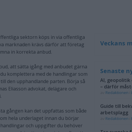
ffentliga sektorn köps in via offentliga
Veckans m
tiva marknaden krävs därför att företag
lämna in korrekta anbud.
 anbud, att sätta igång med anbudet gärna
Senaste n
r du komplettera med de handlingar som
AI, geopolitik
 till den upphandlande parten. Börja så
– därför måst
mas Eliasson advokat, delägare och
av
Redaktionen
i
.
Guide till bek
rsta gången kan det uppfattas som både
arbetsplagg
nom hela underlaget innan du börjar
av
Redaktionen
i
lka handlingar och uppgifter du behöver