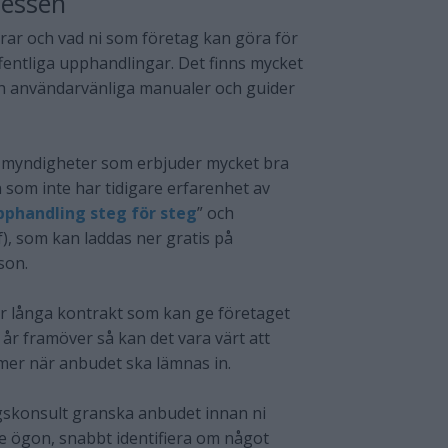
cessen
ar och vad ni som företag kan göra för
ffentliga upphandlingar. Det finns mycket
h användarvänliga manualer och guider
å myndigheter som erbjuder mycket bra
 som inte har tidigare erfarenhet av
pphandling steg för steg
” och
f), som kan laddas ner gratis på
son.
r långa kontrakt som kan ge företaget
år framöver så kan det vara värt att
ämmer när anbudet ska lämnas in.
ngskonsult granska anbudet innan ni
de ögon, snabbt identifiera om något