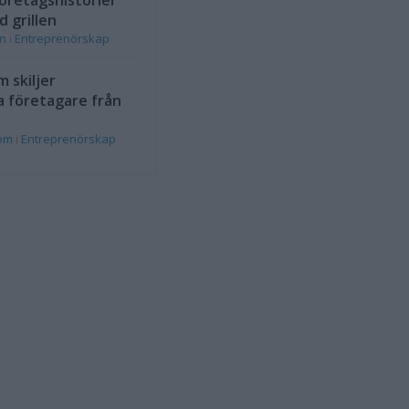
öretagshistorier
d grillen
on
i
Entreprenörskap
 skiljer
a företagare från
rom
i
Entreprenörskap