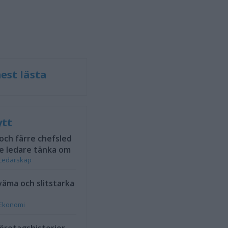
est lästa
ytt
 och färre chefsled
e ledare tänka om
Ledarskap
väma och slitstarka
Ekonomi