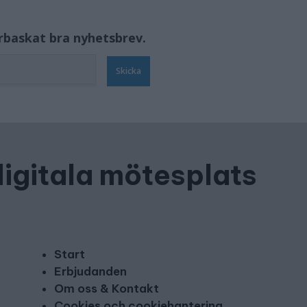
örbaskat bra nyhetsbrev.
Skicka
digitala mötesplats
Start
Erbjudanden
Om oss & Kontakt
Cookies och cookiehantering