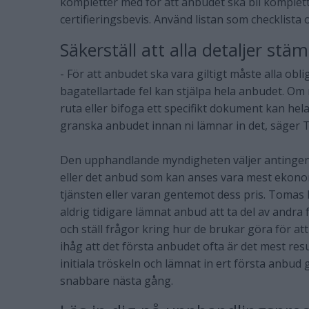
kompletter med för att anbudet ska bli komplett,
certifieringsbevis. Använd listan som checklista 
Säkerställ att alla detaljer st
- För att anbudet ska vara giltigt måste alla obl
bagatellartade fel kan stjälpa hela anbudet. Om
ruta eller bifoga ett specifikt dokument kan hela
granska anbudet innan ni lämnar in det, säger 
Den upphandlande myndigheten väljer antingen 
eller det anbud som kan anses vara mest ekonom
tjänsten eller varan gentemot dess pris. Toma
aldrig tidigare lämnat anbud att ta del av andr
och ställ frågor kring hur de brukar göra för a
ihåg att det första anbudet ofta är det mest re
initiala tröskeln och lämnat in ert första anbud
snabbare nästa gång.