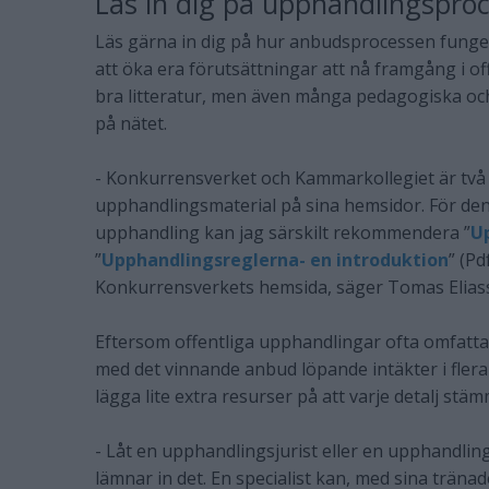
Läs in dig på upphandlingspro
Läs gärna in dig på hur anbudsprocessen funger
att öka era förutsättningar att nå framgång i o
bra litteratur, men även många pedagogiska oc
på nätet.
- Konkurrensverket och Kammarkollegiet är tv
upphandlingsmaterial på sina hemsidor. För den
upphandling kan jag särskilt rekommendera ”
U
”
Upphandlingsreglerna- en introduktion
” (Pd
Konkurrensverkets hemsida, säger Tomas Elias
Eftersom offentliga upphandlingar ofta omfatta
med det vinnande anbud löpande intäkter i flera 
lägga lite extra resurser på att varje detalj st
- Låt en upphandlingsjurist eller en upphandli
lämnar in det. En specialist kan, med sina träna