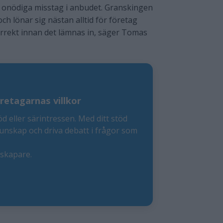
 onödiga misstag i anbudet. Granskingen
h lönar sig nästan alltid för företag
korrekt innan det lämnas in, säger Tomas
retagarnas villkor
öd eller särintressen. Med ditt stöd
kunskap och driva debatt i frågor som
eskapare.