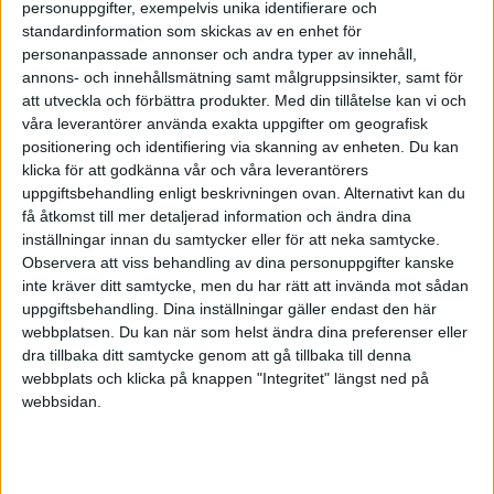
personuppgifter, exempelvis unika identifierare och
standardinformation som skickas av en enhet för
- Vilka sånger lyfter mig? __________________
personanpassade annonser och andra typer av innehåll,
- Vilka tankar talar till mig? __________________
annons- och innehållsmätning samt målgruppsinsikter, samt för
att utveckla och förbättra produkter.
Med din tillåtelse kan vi och
- Vilka upplevelser förnyar mig? __________________
våra leverantörer använda exakta uppgifter om geografisk
- Vilka människor uppmuntrar mig? __________________
positionering och identifiering via skanning av enheten. Du kan
- Vilken rekreation förnyar mig? __________________
klicka för att godkänna vår och våra leverantörers
- Vilka andliga övningar styrker mig? __________________
uppgiftsbehandling enligt beskrivningen ovan. Alternativt kan du
- Vilka drömmar inspirerar mig? __________________
få åtkomst till mer detaljerad information och ändra dina
inställningar innan du samtycker eller för att neka samtycke.
- Hur kan dina familjemedlemmar uppmuntra dig?
Observera att viss behandling av dina personuppgifter kanske
____________
inte kräver ditt samtycke, men du har rätt att invända mot sådan
- Vilka gåvor/färdigheter/träning aktiverar mig?
uppgiftsbehandling. Dina inställningar gäller endast den här
______________
webbplatsen. Du kan när som helst ändra dina preferenser eller
- Vilka minnen får mig att le? __________________
dra tillbaka ditt samtycke genom att gå tillbaka till denna
webbplats och klicka på knappen "Integritet" längst ned på
Lägg gärna till om du saknar några områden på din
webbsidan.
lista.
Hur du planerar din semester med