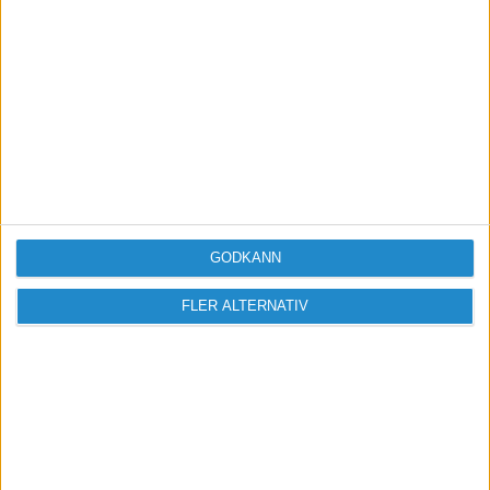
Missa inga nyheter! Anmäl dig till ett
förbaskat bra nyhetsbrev.
Skicka
Taggar
GODKÄNN
sommarledighet - semester
FLER ALTERNATIV