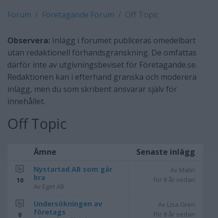
Forum
Företagande Forum
Off Topic
Observera:
Inlägg i forumet publiceras omedelbart
utan redaktionell förhandsgranskning. De omfattas
därför inte av utgivningsbeviset för Företagande.se.
Redaktionen kan i efterhand granska och moderera
inlägg, men du som skribent ansvarar själv för
innehållet.
Off Topic
Ämne
Senaste inlägg
Nystartad AB som går
Av Malin
bra
för 8 år sedan
10
Av Eget AB
Undersökningen av
Av Lisa Gren
företags
för 8 år sedan
0