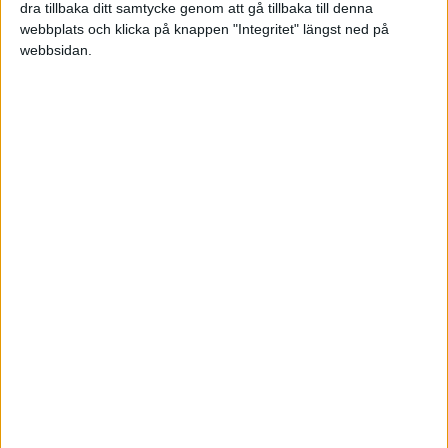
dra tillbaka ditt samtycke genom att gå tillbaka till denna
Projektarbete i skolan
Av Calle
webbplats och klicka på knappen "Integritet" längst ned på
angående rekrytering
för 9 år sedan
0
webbsidan.
av inköpare
Av Calle
När ska man ge upp...?
Av Lars Arenander
Av Linda
för 10 år sedan
25
Go More
Av Marias
biluthyrning/samåkning
för 10 år sedan
4
- kommer det fungera i
Sverige?
Av Erik Mard
What´s next?
Av Imre Randin
Av Imre Randin
för 10 år sedan
0
Facket eller maffian?
Av Lars Arenander
Av Robaino
för 11 år sedan
1
Moms eller inte
Av Lars Arenander
Av Raderad användare
för 11 år sedan
2