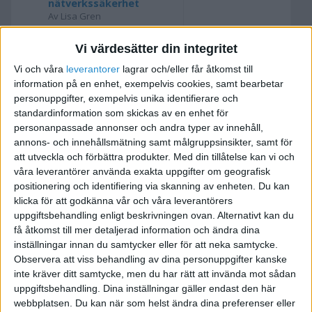
nätverkssäkerhet
Av Lisa Gren
Personalbrist!
Av Imre Randin
Vi värdesätter din integritet
Av Teddy Markström
för 8 år sedan
7
Vi och våra
leverantorer
lagrar och/eller får åtkomst till
Deltagare sökes i
Av aless
information på en enhet, exempelvis cookies, samt bearbetar
studie om socialt
för 8 år sedan
0
personuppgifter, exempelvis unika identifierare och
entreprenörskap!
standardinformation som skickas av en enhet för
Av aless
personanpassade annonser och andra typer av innehåll,
Resultatbudget
Av Johan Boström
annons- och innehållsmätning samt målgruppsinsikter, samt för
Av Dat
för 8 år sedan
12
att utveckla och förbättra produkter.
Med din tillåtelse kan vi och
våra leverantörer använda exakta uppgifter om geografisk
Hetaste trenden för
Av Kelly Dinh
positionering och identifiering via skanning av enheten. Du kan
män!
för 8 år sedan
0
klicka för att godkänna vår och våra leverantörers
Av Kelly Dinh
uppgiftsbehandling enligt beskrivningen ovan. Alternativt kan du
Vad tycker ni är
få åtkomst till mer detaljerad information och ändra dina
Av Daniel Carlson
jobbigast med att driva
inställningar innan du samtycker eller för att neka samtycke.
för 9 år sedan
0
företag?
Observera att viss behandling av dina personuppgifter kanske
Av Daniel Carlson
inte kräver ditt samtycke, men du har rätt att invända mot sådan
uppgiftsbehandling. Dina inställningar gäller endast den här
Arbeta från annan plats
Av LunJo
webbplatsen. Du kan när som helst ändra dina preferenser eller
Av Rebecca
för 9 år sedan
6