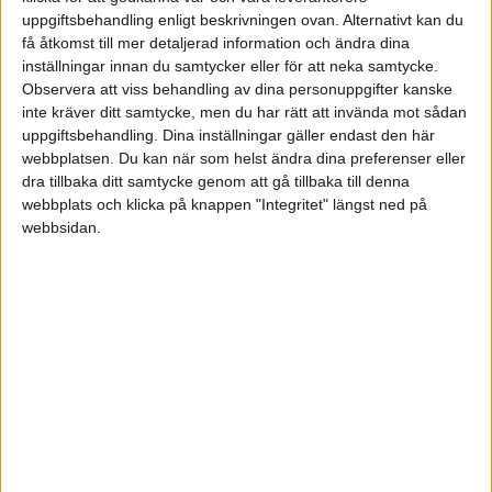
Av LinneaHanell
uppgiftsbehandling enligt beskrivningen ovan. Alternativt kan du
få åtkomst till mer detaljerad information och ändra dina
Har du en logotyp?
Av Caroline Nilsson
Av Caroline Nilsson
inställningar innan du samtycker eller för att neka samtycke.
för 12 år sedan
5
Observera att viss behandling av dina personuppgifter kanske
Anställningsavtal
Av swesale
inte kräver ditt samtycke, men du har rätt att invända mot sådan
Av swesale
för 12 år sedan
3
uppgiftsbehandling. Dina inställningar gäller endast den här
webbplatsen. Du kan när som helst ändra dina preferenser eller
Ny podcast
Av Niklas Gerholm
dra tillbaka ditt samtycke genom att gå tillbaka till denna
Av Niklas Gerholm
för 11 år sedan
4
webbplats och klicka på knappen "Integritet" längst ned på
webbsidan.
Hur du hittar bra
Av Hansen
företag i Indien att
för 9 år sedan
2
outsourca utveckling til
Av Hansen
Odporučiť stránku
Av Jonli
Av Jonli
för 6 år sedan
1
1
...
15
16
17