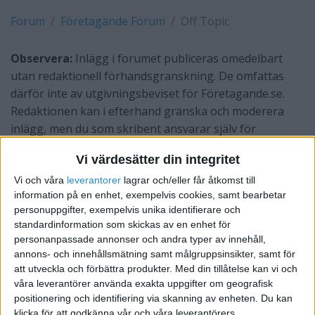
Forum
Företagande Forum
Off Topic
Observera:
Inlägg i forumet publiceras omedelbart
utan redaktionell förhandsgranskning. De omfattas
därför inte av utgivningsbeviset för Företagande.se.
Redaktionen kan i efterhand granska och moderera
inlägg, men du som skribent ansvarar själv för
innehållet.
Vi värdesätter din integritet
Off Topic
Vi och våra
leverantorer
lagrar och/eller får åtkomst till
information på en enhet, exempelvis cookies, samt bearbetar
personuppgifter, exempelvis unika identifierare och
Ämne
Senaste inlägg
standardinformation som skickas av en enhet för
personanpassade annonser och andra typer av innehåll,
Kolla upp folk i register
Av swesale
annons- och innehållsmätning samt målgruppsinsikter, samt för
innan anställning
för 14 år sedan
5
att utveckla och förbättra produkter.
Med din tillåtelse kan vi och
Av swesale
våra leverantörer använda exakta uppgifter om geografisk
Forskning om hur forum
Av LinneaHanell
positionering och identifiering via skanning av enheten. Du kan
används
för 13 år sedan
1
klicka för att godkänna vår och våra leverantörers