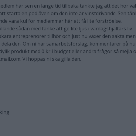
edlem här sen en länge tid tillbaka tänkte jag att det hör väl
att starta en pod även om den inte är vinstdrivande. Sen tän
de vara kul för medlemmar här att få lite förströelse.
ande sådan med tanke att ge lite ljus i vardagshjältars liv
 skara entreprenörer tillhör och just nu växer den sakta men
 så dela den. Om ni har samarbetsförslag, kommentarer på hu
lik produkt med 0 kr i budget eller andra frågor så mejla 
il.com. Vi hoppas ni ska gilla den.
king