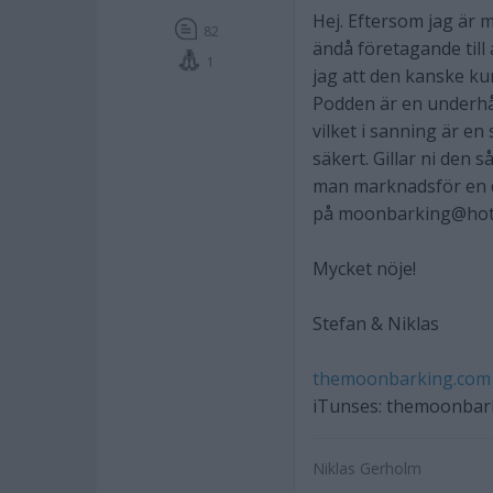
Hej. Eftersom jag är m
82
ändå företagande till 
1
jag att den kanske kun
Podden är en underhåll
vilket i sanning är en
säkert. Gillar ni den
man marknadsför en dy
på moonbarking@hotma
Mycket nöje!
Stefan & Niklas
themoonbarking.com
iTunses: themoonbar
Niklas Gerholm