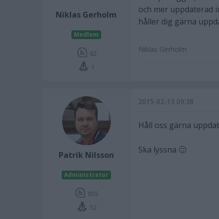
och mer uppdaterad im
Niklas Gerholm
håller dig gärna uppd
Medlem
Niklas Gerholm
82
1
2015-02-13 09:38
Håll oss gärna uppdat
Ska lyssna 🙂
Patrik Nilsson
Administrator
855
52