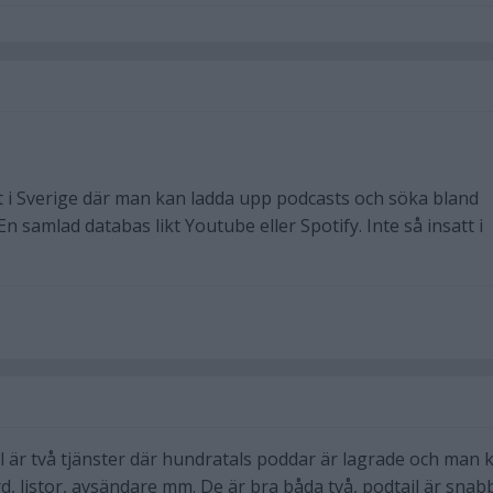
t i Sverige där man kan ladda upp podcasts och söka bland
n samlad databas likt Youtube eller Spotify. Inte så insatt i
l är två tjänster där hundratals poddar är lagrade och man 
d, listor, avsändare mm. De är bra båda två, podtail är snab