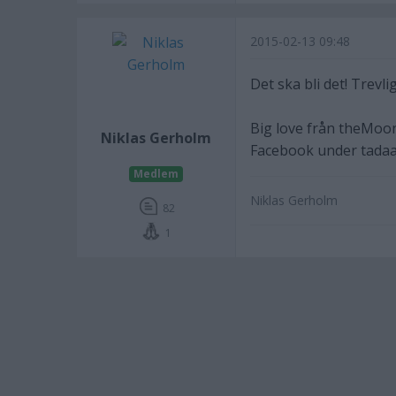
2015-02-13 09:48
Det ska bli det! Trevli
Big love från theMoon
Niklas Gerholm
Facebook under tadaa
Medlem
Niklas Gerholm
82
1