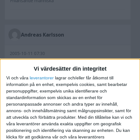
Frilansande människa
Andreas Karlsson
2005-10-11 07:30
ska faktiskt ta o testa det programmet...brukar
Vi värdesätter din integritet
kolla tv program på tv.nu men dom har inte alla
Vi och våra
leverantorer
lagrar och/eller får åtkomst till
kanaler som jag har så...
information på en enhet, exempelvis cookies, samt bearbetar
personuppgifter, exempelvis unika identifierare och
standardinformation som skickas av en enhet för
personanpassade annonser och andra typer av innehåll,
annons- och innehållsmätning samt målgruppsinsikter, samt för
att utveckla och förbättra produkter.
Med din tillåtelse kan vi och
Ben
våra leverantörer använda exakta uppgifter om geografisk
positionering och identifiering via skanning av enheten. Du kan
2005-10-11 12:24
klicka för att godkänna vår och våra leverantörers