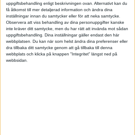
uppgiftsbehandling enligt beskrivningen ovan. Alternativt kan du
få åtkomst till mer detaljerad information och ändra dina
Ett väldigt bra program som även ger en
inställningar innan du samtycker eller för att neka samtycke.
påminelse ca: 3min före tv-programmets start.
Observera att viss behandling av dina personuppgifter kanske
Detta program täcker någ det mesta som fins i
inte kräver ditt samtycke, men du har rätt att invända mot sådan
tv-kanal väg.
uppgiftsbehandling. Dina inställningar gäller endast den här
webbplatsen. Du kan när som helst ändra dina preferenser eller
dra tillbaka ditt samtycke genom att gå tillbaka till denna
Frilansande människa
webbplats och klicka på knappen "Integritet" längst ned på
webbsidan.
olle
2005-10-14 03:42
Det måste vi testa, tack för tipset!