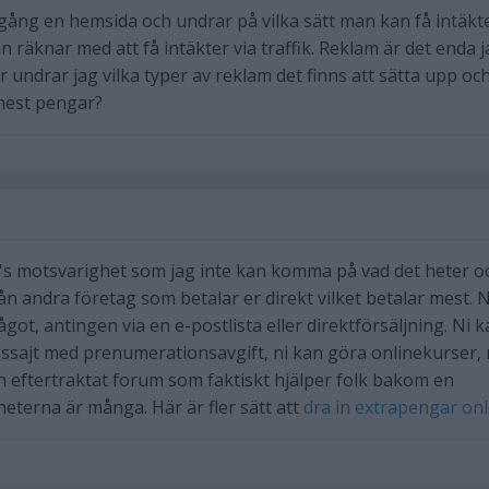
 igång en hemsida och undrar på vilka sätt man kan få intäkt
an räknar med att få intäkter via traffik. Reklam är det enda 
undrar jag vilka typer av reklam det finns att sätta upp oc
mest pengar?
's motsvarighet som jag inte kan komma på vad det heter o
rån andra företag som betalar er direkt vilket betalar mest. N
ågot, antingen via en e-postlista eller direktförsäljning. Ni 
sajt med prenumerationsavgift, ni kan göra onlinekurser, 
ch eftertraktat forum som faktiskt hjälper folk bakom en
heterna är många. Här är fler sätt att
dra in extrapengar onl