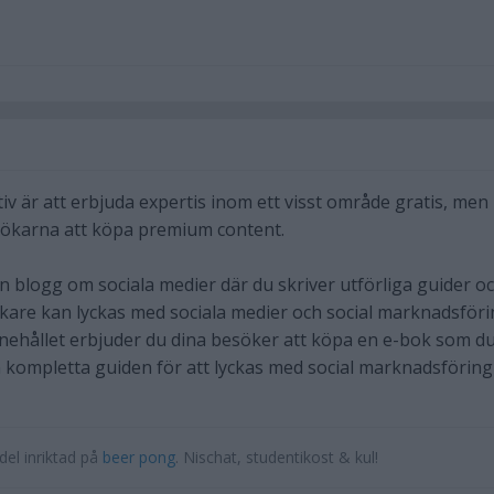
ativ är att erbjuda expertis inom ett visst område gratis, men
sökarna att köpa premium content.
en blogg om sociala medier där du skriver utförliga guider o
kare kan lyckas med sociala medier och social marknadsföri
nnehållet erbjuder du dina besöker att köpa en e-bok som d
kompletta guiden för att lyckas med social marknadsföring
del inriktad på
beer pong
. Nischat, studentikost & kul!