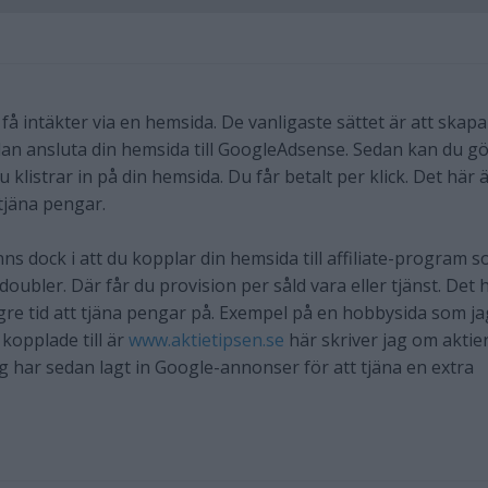
tt få intäkter via en hemsida. De vanligaste sättet är att skapa
an ansluta din hemsida till GoogleAdsense. Sedan kan du g
listrar in på din hemsida. Du får betalt per klick. Det här 
 tjäna pengar.
nns dock i att du kopplar din hemsida till affiliate-program 
doubler. Där får du provision per såld vara eller tjänst. Det 
ngre tid att tjäna pengar på. Exempel på en hobbysida som ja
kopplade till är
www.aktietipsen.se
här skriver jag om aktie
ag har sedan lagt in Google-annonser för att tjäna en extra