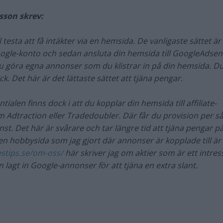
sson skrev:
ll testa att få intäkter via en hemsida. De vanligaste sättet är
ogle-konto och sedan ansluta din hemsida till GoogleAdsen
 göra egna annonser som du klistrar in på din hemsida. Du
ick. Det här är det lättaste sättet att tjäna pengar.
tialen finns dock i att du kopplar din hemsida till affiliate-
Adtraction eller Tradedoubler. Där får du provision per så
änst. Det här är svårare och tar längre tid att tjäna pengar på
n hobbysida som jag gjort där annonser är kopplade till är
estips.se/om-oss/
här skriver jag om aktier som är ett intres
n lagt in Google-annonser för att tjäna en extra slant.