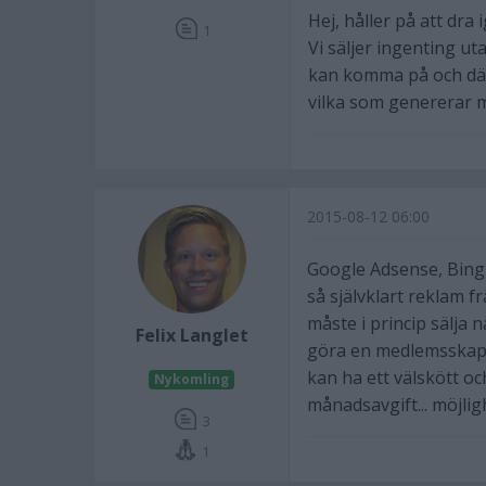
Hej, håller på att dra
1
Vi säljer ingenting ut
kan komma på och där 
vilka som genererar 
2015-08-12 06:00
Google Adsense, Bing
så självklart reklam f
måste i princip sälja n
Felix Langlet
göra en medlemsskaps
kan ha ett välskött o
Nykomling
månadsavgift... möjlig
3
1