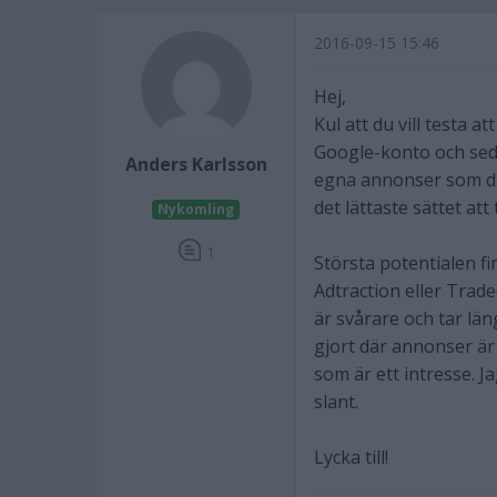
2016-09-15 15:46
Hej,
Kul att du vill testa a
Google-konto och sed
Anders Karlsson
egna annonser som du k
det lättaste sättet att
Nykomling
1
Största potentialen fi
Adtraction eller Trade
är svårare och tar lä
gjort där annonser är 
som är ett intresse. J
slant.
Lycka till!