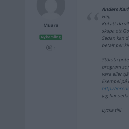
Anders Karl
Hej,
Kul att du vi
Muara
skapa ett Go
Nykomling
Sedan kan du
betalt per kl
1
Största poten
program som 
vara eller tj
Exempel på e
http://inred
Jag har seda
Lycka till!