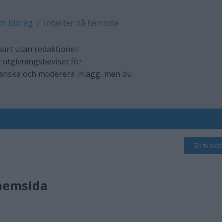
ch Bidrag
Intäkter på hemsida
art utan redaktionell
 utgivningsbeviset för
ranska och moderera inlägg, men du
Skriv svar
 hemsida