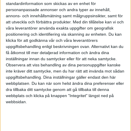
bara besvarar en enda av de fyra ovanstående
standardinformation som skickas av en enhet för
frågorna. Vi får då något av följande typfall av halta
personanpassade annonser och andra typer av innehåll,
annons- och innehållsmätning samt målgruppsinsikter, samt för
affärsidéer:
att utveckla och förbättra produkter.
Med din tillåtelse kan vi och
våra leverantörer använda exakta uppgifter om geografisk
Ren ”Styrke-idé” – t.ex. ”prisbelönt, patenterad
positionering och identifiering via skanning av enheten. Du kan
teknologi inom området X”
klicka för att godkänna vår och våra leverantörers
Man tycker sig kanske ha en viss solid tillgång eller
uppgiftsbehandling enligt beskrivningen ovan. Alternativt kan du
få åtkomst till mer detaljerad information och ändra dina
kompetens att bygga på, men har försummat att
inställningar innan du samtycker eller för att neka samtycke.
fundera ut vad det ska vara för slags varor, tjänster e.d.
Observera att viss behandling av dina personuppgifter kanske
man sedan rent konkret ska få ur händerna (
Produkt
),
inte kräver ditt samtycke, men du har rätt att invända mot sådan
och ännu mindre vad dessa saker i så fall egentligen
uppgiftsbehandling. Dina inställningar gäller endast den här
ska vara till för (
Kund
och
Behov
). Detta är ett väldigt
webbplatsen. Du kan när som helst ändra dina preferenser eller
vanligt fel, särskilt när verksamheter startas just ifrån
dra tillbaka ditt samtycke genom att gå tillbaka till denna
webbplats och klicka på knappen "Integritet" längst ned på
utgångspunkten att man tycker sig ”ha” någonting
webbsidan.
värdefullt som man ”bara” ska hitta ett sätt att slå mynt
av. Sådana satsningar framstår ofta som
svårbegripliga, otydliga eller irrelevanta för andra, och
blir ofta olönsamma.