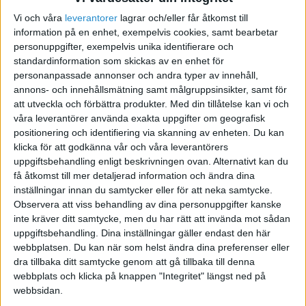
en ambition att driva ditt företag i många år framöver,
Vi och våra
leverantorer
lagrar och/eller får åtkomst till
det kräver att du har ork och energi till att göra det. Det
information på en enhet, exempelvis cookies, samt bearbetar
blir bra mycket lättare och ger dig bättre
personuppgifter, exempelvis unika identifierare och
förutsättningar om du tränar din kondition
standardinformation som skickas av en enhet för
kontinuerligt.
personanpassade annonser och andra typer av innehåll,
annons- och innehållsmätning samt målgruppsinsikter, samt för
Som sagt behöver du inte ta ut dig maximalt, men att
att utveckla och förbättra produkter.
Med din tillåtelse kan vi och
låta hjärtat slå snabbare ibland är en förutsättning för
våra leverantörer använda exakta uppgifter om geografisk
att konditionen ska förbättras och underhållas. Att
positionering och identifiering via skanning av enheten. Du kan
klicka för att godkänna vår och våra leverantörers
hålla igång fysiskt kan innebära tuffa konditionspass
uppgiftsbehandling enligt beskrivningen ovan. Alternativt kan du
men likaväl raska promenader eller att ta cykeln till
få åtkomst till mer detaljerad information och ändra dina
jobbet. Det bästa är om du investerar i minst 30
inställningar innan du samtycker eller för att neka samtycke.
minuters fysisk aktivitet om dagen. Det kan vara 30
Observera att viss behandling av dina personuppgifter kanske
minuter i sträck, men också 15 minuter två gånger om
inte kräver ditt samtycke, men du har rätt att invända mot sådan
uppgiftsbehandling. Dina inställningar gäller endast den här
dagen. Fundera på vad du behöver din kondition till och
webbplatsen. Du kan när som helst ändra dina preferenser eller
träna därefter. Den aktivitet som du väljer ska så klart
dra tillbaka ditt samtycke genom att gå tillbaka till denna
tilltala dig och vara roligt att utför. Då behåller vi vår
webbplats och klicka på knappen "Integritet" längst ned på
motivation och rörelseglädje.
webbsidan.