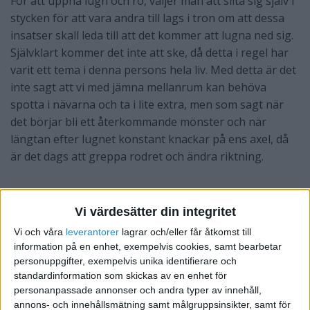
För att uppnå lugn och ro, väljer man att slita sig själv i
stycken för att vara andra till lags i tron om att dessa
insatser skall leda till att det kommer att lugna ned sig.
Självklart kommer det inte att ske, då detta i regel har
varit ett tema i denna persons hela liv. Med detta är det
inte sagt att vi med jämna mellanrum kan behöva
spotta i nävarna och ta i lite extra, men som sagt när
det börjar bli ett återkommande mönster och när
längtan efter lugnet konstant knackar på ens axel, då
är det dags att greppa rodret och ändra riktning.
Vi värdesätter din integritet
Vi och våra
leverantorer
lagrar och/eller får åtkomst till
information på en enhet, exempelvis cookies, samt bearbetar
personuppgifter, exempelvis unika identifierare och
standardinformation som skickas av en enhet för
personanpassade annonser och andra typer av innehåll,
annons- och innehållsmätning samt målgruppsinsikter, samt för