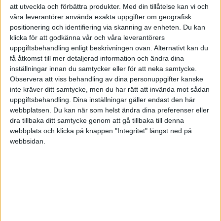
att utveckla och förbättra produkter.
Med din tillåtelse kan vi och
våra leverantörer använda exakta uppgifter om geografisk
positionering och identifiering via skanning av enheten. Du kan
klicka för att godkänna vår och våra leverantörers
uppgiftsbehandling enligt beskrivningen ovan. Alternativt kan du
få åtkomst till mer detaljerad information och ändra dina
inställningar innan du samtycker eller för att neka samtycke.
Då önskan är att få mer tid, använder man allt som
Observera att viss behandling av dina personuppgifter kanske
oftast också detsamma, som skäl till att inte få detta.
inte kräver ditt samtycke, men du har rätt att invända mot sådan
uppgiftsbehandling. Dina inställningar gäller endast den här
Det vill säga att personen inte har tid att göra det som
webbplatsen. Du kan när som helst ändra dina preferenser eller
krävs för att denne ska få mer tid. Man vill ha tid att
dra tillbaka ditt samtycke genom att gå tillbaka till denna
umgås mer med familj, vänner barn, sin partner eller
webbplats och klicka på knappen "Integritet" längst ned på
syssla med sin favorit sysselsättning. Men tiden tycks
webbsidan.
aldrig infinna sig, då all tid som finns går åt att jaga
efter tiden..
En annan längtan, är känslan av att känna sig fri, att få
vara ledaren i sitt eget liv, en känsla av oberoende.
Motsatsförhållandet här, kommer i form av att det som