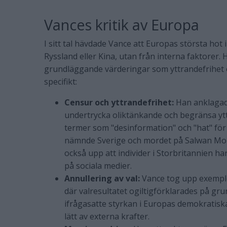
Vances kritik av Europa
I sitt tal hävdade Vance att Europas största ho
Ryssland eller Kina, utan från interna faktorer.
grundläggande värderingar som yttrandefrihet o
specifikt:
Censur och yttrandefrihet:
Han anklagade
undertrycka oliktänkande och begränsa y
termer som "desinformation" och "hat" för 
nämnde Sverige och mordet på Salwan Mo
också upp att individer i Storbritannien ha
på sociala medier.
Annullering av val:
Vance tog upp exempl
där valresultatet ogiltigförklarades på gr
ifrågasatte styrkan i Europas demokratisk
lätt av externa krafter.