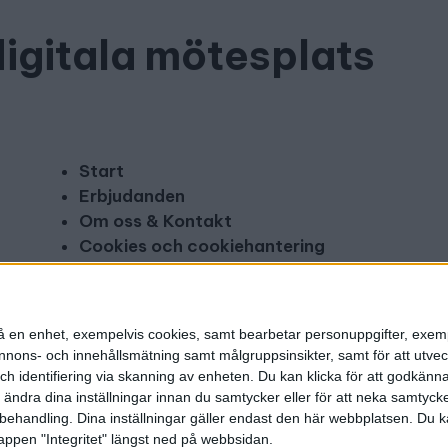
digitala mötesplats
Start
Erbjudanden
Om oss & Kontakt
Cookies och cookiehantering
Copyright och disclaimer
Annonsera
n på en enhet, exempelvis cookies, samt bearbetar personuppgifter, exem
ons- och innehållsmätning samt målgruppsinsikter, samt för att utveck
h identifiering via skanning av enheten. Du kan klicka för att godkänn
h ändra dina inställningar innan du samtycker eller för att neka samtyck
behandling. Dina inställningar gäller endast den här webbplatsen. Du kan
appen "Integritet" längst ned på webbsidan.