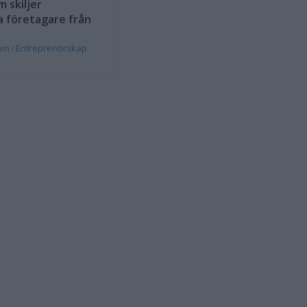
 skiljer
a företagare från
rom
i
Entreprenörskap