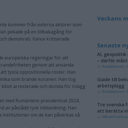
Veckans m
t inte kommer från externa aktörer som
 Han pekade på en tillbakagång för
ch demokrati. Vance kritiserade
Senaste n
AI, geopolitik
 europeiska regeringar för att
– därför måst
ttrandefriheten genom att använda
av
Redaktionen
i
att tysta oppositionella röster. Han
mika som brände koranen. Han tog
Guide till bek
arbetsplagg
r blivit arresterade och dömda för inlägg
av
Redaktionen
i
et med Rumäniens presidentval 2024,
Tre svenska f
und av påstådd rysk inblandning. Han
att berätta vi
a institutioner om de kan påverkas så
av
Mikael Karlss