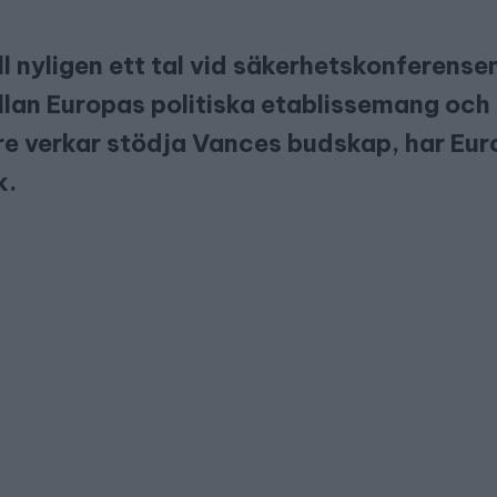
l nyligen ett tal vid säkerhetskonferens
ellan Europas politiska etablissemang och
 verkar stödja Vances budskap, har Eur
k.