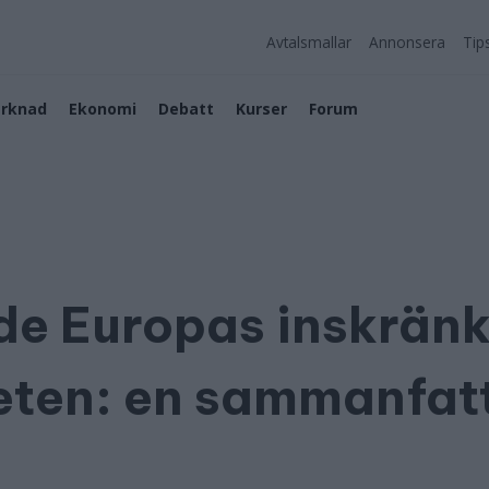
Avtalsmallar
Annonsera
Tip
rknad
Ekonomi
Debatt
Kurser
Forum
de Europas inskrän
heten: en sammanfat