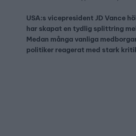
USA:s vicepresident JD Vance höl
har skapat en tydlig splittring m
Medan många vanliga medborgare
politiker reagerat med stark kriti