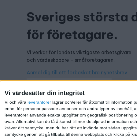
Sveriges största 
för företagare.
Vi verkar för landets viktigaste arbetsgivare
och värdeskapare - småföretagaren.
Anmäl dig till ett förbaskat bra nyhetsbrev
Vi värdesätter din integritet
Vi och våra
leverantorer
lagrar och/eller får åtkomst till informatio
Har du ett nyhetstips?
enhet för personanpassade annonser och andra typer av innehåll, ann
leverantörer använda exakta uppgifter om geografisk positionering oc
Kontakta oss: info@foretagande.se
ovan. Alternativt kan du få åtkomst till mer detaljerad information oc
kräver ditt samtycke, men du har rätt att invända mot sådan uppgifts
samtycke genom att gå tillbaka till denna webbplats och klicka på kn