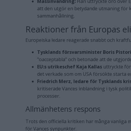
Massinvandring:
Han uttryckte oro över 
att den utgör en betydande utmaning för 
sammanhållning.
Reaktioner från Europas eli
Europeiska ledare reagerade snabbt och kraftfu
Tysklands försvarsminister Boris Pistor
"oacceptabla" och betonade att de utgjord
EU:s utrikeschef Kaja Kallas
uttryckte fö
det verkade som om USA försökte starta e
Friedrich Merz, ledare för Tysklands k
kritiserade Vances inblandning i tysk poli
processer.
Allmänhetens respons
Trots den officiella kritiken har många vanliga
för Vances synpunkter: