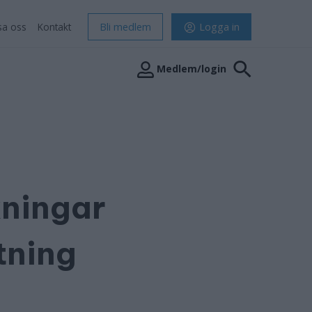
sa oss
Kontakt
Bli medlem
Logga in
Medlem/login
kningar
tning