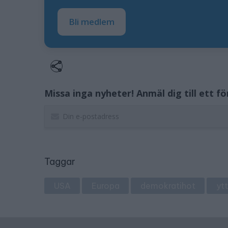
Bli medlem
Missa inga nyheter! Anmäl dig till ett f
Taggar
USA
Europa
demokratihot
yt