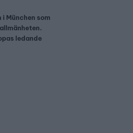
en i München som
 allmänheten.
opas ledande