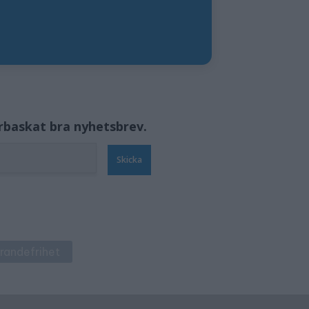
örbaskat bra nyhetsbrev.
Skicka
trandefrihet