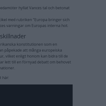
edamöter hyllat Vances tal och betonat
tikel med rubriken "Europa bringer sich
nces varningar om Europas interna hot.
skillnader
erikanska konstitutionen som en
Han påpekade att många europeiska
r, vilket enligt honom kan bidra till de
r lett till en förnyad debatt om behovet
nationer.
t här: