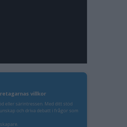
retagarnas villkor
öd eller särintressen. Med ditt stöd
kunskap och driva debatt i frågor som
eskapare.