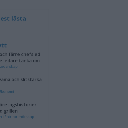
est lästa
ytt
 och färre chefsled
e ledare tänka om
Ledarskap
väma och slitstarka
Ekonomi
öretagshistorier
d grillen
on
i
Entreprenörskap