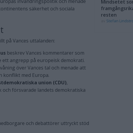
Europas invandringspolitik och menade
Mindsetet som
framgångsrik
kontinentens säkerhet och sociala
resten
av
Stefan Lindst
t
llt på Vances uttalanden:
ius
beskrev Vances kommentarer som
e ett angrepp på europeisk demokrati.
rvåning över Vances tal och menade att
n konflikt med Europa.
ristdemokratiska union (CDU)
,
tik och försvarade landets demokratiska
 medborgare och debattörer uttryckt stöd