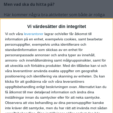
Men vad ska du hitta på?
Här kommer några bra aktiviteter som både är roliga
för deltagarna och svetsar samman gruppen.
Vi värdesätter din integritet
Talangjakt
Vi och våra
leverantorer
lagrar och/eller får åtkomst till
information på en enhet, exempelvis cookies, samt bearbetar
I alla grupper finns oanade talanger. Jag är säker på att
personuppgifter, exempelvis unika identifierare och
du inte vet hälften av alla kunskaper dina medarbetare
standardinformation som skickas av en enhet för
har. Ta fram dem, och vem vet, kanske kommer det
personanpassade annonser och andra typer av innehåll,
något som kan användas i den vanliga verksamheten.
annons- och innehållsmätning samt målgruppsinsikter, samt för
att utveckla och förbättra produkter.
Med din tillåtelse kan vi och
Dela upp gruppen i lag
våra leverantörer använda exakta uppgifter om geografisk
positionering och identifiering via skanning av enheten. Du kan
Gruppen övar in en presentation av sina oanade
klicka för att godkänna vår och våra leverantörers
talanger inför övriga gänget
uppgiftsbehandling enligt beskrivningen ovan. Alternativt kan du
Alla grupper poängsätter övriga uppträdanden
få åtkomst till mer detaljerad information och ändra dina
utifrån givna kriterier; talang, humor.
inställningar innan du samtycker eller för att neka samtycke.
Prisutdelning! Förslagsvis får alla grupper något
Observera att viss behandling av dina personuppgifter kanske
inte kräver ditt samtycke, men du har rätt att invända mot sådan
pris, kanske något ät- och drickbart?