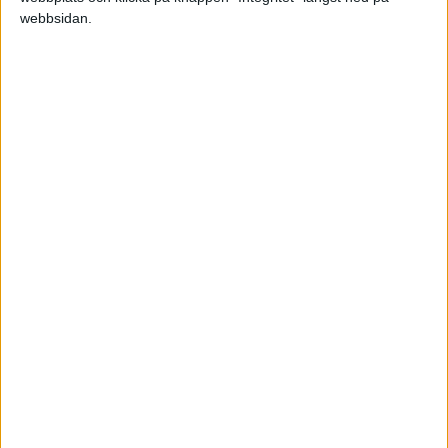
webbsidan.
Obeprövat koncept och utan
erfarenhet ledde vägen till
stjärnstatus
Detta kan hända om Trump