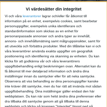
Vi värdesätter din integritet
Vi och våra
leverantorer
lagrar och/eller får åtkomst till
information på en enhet, exempelvis cookies, samt bearbetar
personuppgifter, exempelvis unika identifierare och
standardinformation som skickas av en enhet för
personanpassade annonser och andra typer av innehåll,
annons- och innehållsmätning samt målgruppsinsikter, samt för
Bli konkurrenskraftig:
att utveckla och förbättra produkter.
Med din tillåtelse kan vi och
våra leverantörer använda exakta uppgifter om geografisk
Utveckla den bästa
positionering och identifiering via skanning av enheten. Du kan
kundresan
klicka för att godkänna vår och våra leverantörers
uppgiftsbehandling enligt beskrivningen ovan. Alternativt kan du
få åtkomst till mer detaljerad information och ändra dina
inställningar innan du samtycker eller för att neka samtycke.
Observera att viss behandling av dina personuppgifter kanske
inte kräver ditt samtycke, men du har rätt att invända mot sådan
uppgiftsbehandling. Dina inställningar gäller endast den här
webbplatsen. Du kan när som helst ändra dina preferenser eller
dra tillbaka ditt samtycke genom att gå tillbaka till denna
webbplats och klicka på knappen "Integritet" längst ned på