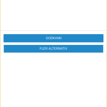
koldioxid i atmosfären
GODKÄNN
FLER ALTERNATIV
Jonna Jinton - När priserna
på hennes smycken höjdes
till det dubbla ökade
försäljningen