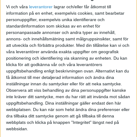
Vi och våra
leverantorer
lagrar och/eller får åtkomst till
information på en enhet, exempelvis cookies, samt bearbetar
personuppgifter, exempelvis unika identifierare och
standardinformation som skickas av en enhet för
personanpassade annonser och andra typer av innehåll,
annons- och innehållsmätning samt målgruppsinsikter, samt för
Av Imre Randin
att utveckla och förbättra produkter.
Med din tillåtelse kan vi och
våra leverantörer använda exakta uppgifter om geografisk
positionering och identifiering via skanning av enheten. Du kan
klicka för att godkänna vår och våra leverantörers
STÖD VÅRT ARBETE
uppgiftsbehandling enligt beskrivningen ovan. Alternativt kan du
få åtkomst till mer detaljerad information och ändra dina
Bli medlem och hjälp oss försvara
inställningar innan du samtycker eller för att neka samtycke.
företagarnas villkor
Observera att viss behandling av dina personuppgifter kanske
inte kräver ditt samtycke, men du har rätt att invända mot sådan
Vi är en fri röst för företagare – utan presstöd
uppgiftsbehandling. Dina inställningar gäller endast den här
eller särintressen. Med ditt stöd kan vi fortsätta
webbplatsen. Du kan när som helst ändra dina preferenser eller
granska myndigheter, dela kunskap och driva
dra tillbaka ditt samtycke genom att gå tillbaka till denna
debatt i frågor som påverkar dig som
webbplats och klicka på knappen "Integritet" längst ned på
företagare.
webbsidan.
Tillsammans gör vi skillnad för landets