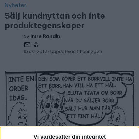
Nyheter
Sälj kundnyttan och inte
produktegenskaper
av
Imre Randin
15 okt 2012
Uppdaterad 14 apr 2025
Vi värdesätter din integritet