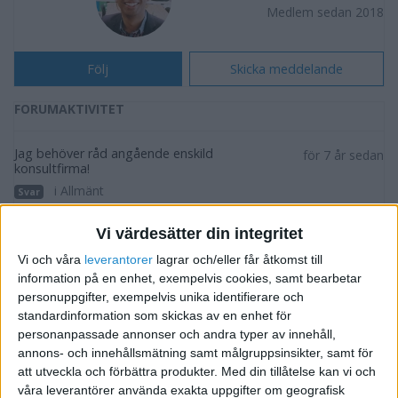
Medlem sedan 2018
Följ
Skicka meddelande
FORUMAKTIVITET
Jag behöver råd angående enskild
för 7 år sedan
konsultfirma!
i Allmänt
Svar
Vi värdesätter din integritet
Dags för "Periodisk sammanställning" men har
för 7 år sedan
ej sålt inom EU.
Vi och våra
leverantorer
lagrar och/eller får åtkomst till
i Bokföring forum, Skatter och
information på en enhet, exempelvis cookies, samt bearbetar
Svar
personuppgifter, exempelvis unika identifierare och
Företagsformer
standardinformation som skickas av en enhet för
personanpassade annonser och andra typer av innehåll,
HJÄLP MED SLOGAN
för 7 år sedan
annons- och innehållsmätning samt målgruppsinsikter, samt för
i Försäljning och Marknadsföring
Svar
att utveckla och förbättra produkter.
Med din tillåtelse kan vi och
våra leverantörer använda exakta uppgifter om geografisk