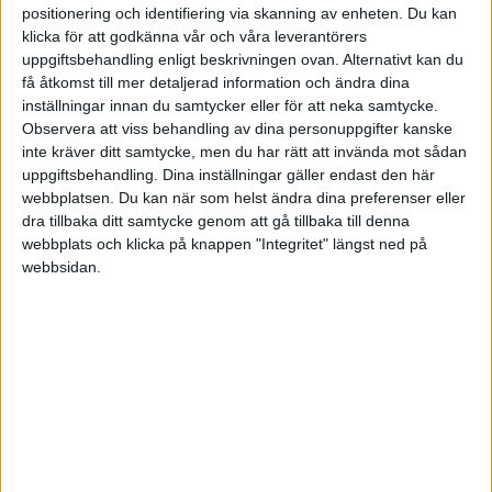
positionering och identifiering via skanning av enheten. Du kan
Söka bollplank - egenskaper och kunskaper?
för 7 år sedan
klicka för att godkänna vår och våra leverantörers
i Chef, Ledarskap och Coachning
1
Tråd
uppgiftsbehandling enligt beskrivningen ovan. Alternativt kan du
få åtkomst till mer detaljerad information och ändra dina
inställningar innan du samtycker eller för att neka samtycke.
Dotterbolag, säkra upp bolagsnamnet innan
för 7 år sedan
uppstart?
Observera att viss behandling av dina personuppgifter kanske
inte kräver ditt samtycke, men du har rätt att invända mot sådan
i Patent- och registreringsfrågor
Svar
uppgiftsbehandling. Dina inställningar gäller endast den här
webbplatsen. Du kan när som helst ändra dina preferenser eller
Köpa konkursbo
för 7 år sedan
dra tillbaka ditt samtycke genom att gå tillbaka till denna
i Inköp
webbplats och klicka på knappen "Integritet" längst ned på
Tråd
webbsidan.
Tjänstebil som utgår från bostad
för 7 år sedan
i Bokföring forum, Skatter och
Tråd
Företagsformer
Avbryta konkurs
för 7 år sedan
i Juridik forum, affärsjuridik,
Tråd
företagsjuridik
2