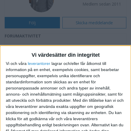
Medlem sedan 2011
Följ
Skicka meddelande
FORUMAKTIVITET
Blogga och marknadsföring
för 14 år sedan
Vi värdesätter din integritet
i Försäljning och Marknadsföring
Svar
Vi och våra
leverantorer
lagrar och/eller får åtkomst till
information på en enhet, exempelvis cookies, samt bearbetar
Kampanj på Facebook
för 14 år sedan
personuppgifter, exempelvis unika identifierare och
i Försäljning och Marknadsföring
Svar
standardinformation som skickas av en enhet för
personanpassade annonser och andra typer av innehåll,
annons- och innehållsmätning samt målgruppsinsikter, samt för
VIDA DRYCKER UF - Ett nytt dryckesföretag
för 14 år sedan
att utveckla och förbättra produkter.
Med din tillåtelse kan vi och
på marknaden!
våra leverantörer använda exakta uppgifter om geografisk
i Presentera dig och ditt företag
Tråd
positionering och identifiering via skanning av enheten. Du kan
klicka för att godkänna vår och våra leverantörers
Behöver hjälp med ett företagsnamn
uppgiftsbehandling enligt beskrivningen ovan. Alternativt kan du
för 14 år sedan
få åtkomst till mer detaljerad information och ändra dina