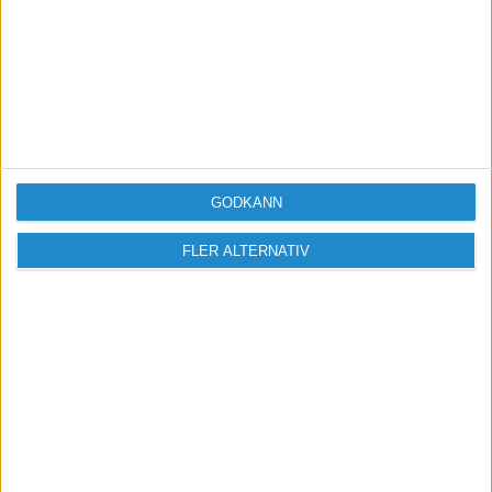
Sveriges största digitala
mötesplats för företagare.
Vi verkar för landets viktigaste arbetsgivare och
värdeskapare - småföretagaren.
GODKÄNN
FLER ALTERNATIV
Anmäl dig till ett förbaskat bra nyhetsbrev
Har du ett nyhetstips?
Kontakta oss: info@foretagande.se