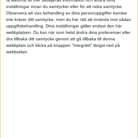
i Feedback
Svar
inställningar innan du samtycker eller för att neka samtycke.
Observera att viss behandling av dina personuppgifter kanske
Hur mycket jobbar ni?
för 14 år sedan
inte kräver ditt samtycke, men du har rätt att invända mot sådan
i Allmänt
uppgiftsbehandling. Dina inställningar gäller endast den här
Svar
webbplatsen. Du kan när som helst ändra dina preferenser eller
dra tillbaka ditt samtycke genom att gå tillbaka till denna
Interventus Media - Din framtida Webb &
för 15 år sedan
webbplats och klicka på knappen "Integritet" längst ned på
Reklambyrå
webbsidan.
i Presentera dig och ditt företag
Tråd