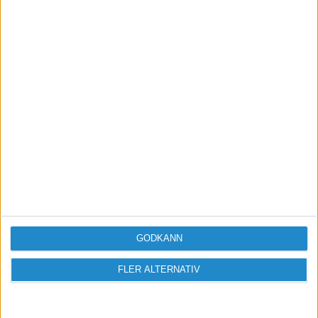
Skicka
Taggar
Konkurser-och-nystarter
GODKÄNN
FLER ALTERNATIV