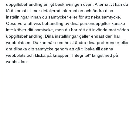
uppgiftsbehandling enligt beskrivningen ovan. Alternativt kan du
få åtkomst till mer detaljerad information och ändra dina
inställningar innan du samtycker eller för att neka samtycke.
Observera att viss behandling av dina personuppgifter kanske
inte kräver ditt samtycke, men du har rätt att invända mot sådan
uppgiftsbehandling. Dina inställningar gäller endast den här
webbplatsen. Du kan när som helst ändra dina preferenser eller
dra tillbaka ditt samtycke genom att gå tillbaka till denna
webbplats och klicka på knappen "Integritet" längst ned på
webbsidan.
Det är 31 procent färre företag sett till hela Sverige
som försatts i konkurs, jämfört med förra månaden.
Vilket innebär 1 092 företag i juni. Motsvarande siffra
beträffande nyetableringar är 4 786. Så många nya
företag i riket, vilket är 26 procent fler jämfört med
månaden innan.
STÖD VÅRT ARBETE