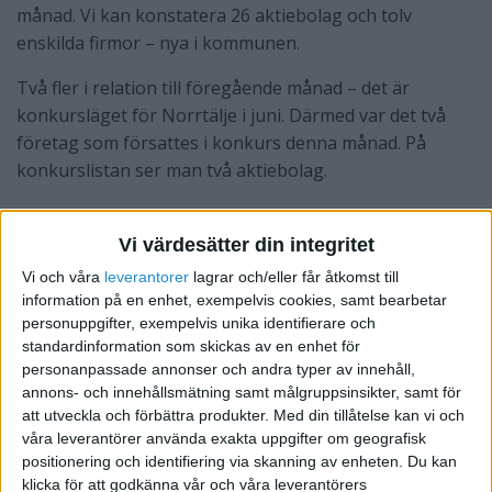
månad. Vi kan konstatera 26 aktiebolag och tolv
enskilda firmor – nya i kommunen.
Två fler i relation till föregående månad – det är
konkursläget för Norrtälje i juni. Därmed var det två
företag som försattes i konkurs denna månad. På
konkurslistan ser man två aktiebolag.
220 företag har försatts i konkurs om man ser till
Stockholms län, vilket innebär 45 procent färre i
Vi värdesätter din integritet
relation till föregående månad. Sett till nya företag är
Vi och våra
leverantorer
lagrar och/eller får åtkomst till
det 1 717 företag som satt igång verksamheten, det är
information på en enhet, exempelvis cookies, samt bearbetar
27 procent fler i relation till förra månaden.
personuppgifter, exempelvis unika identifierare och
standardinformation som skickas av en enhet för
personanpassade annonser och andra typer av innehåll,
annons- och innehållsmätning samt målgruppsinsikter, samt för
att utveckla och förbättra produkter.
Med din tillåtelse kan vi och
våra leverantörer använda exakta uppgifter om geografisk
positionering och identifiering via skanning av enheten. Du kan
klicka för att godkänna vår och våra leverantörers