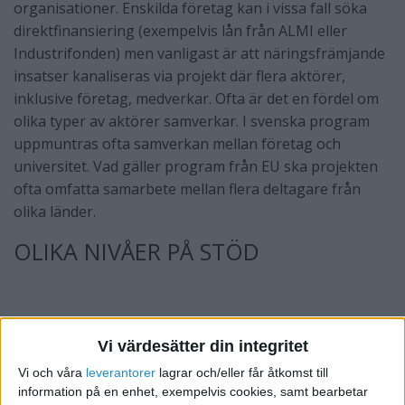
organisationer. Enskilda företag kan i vissa fall söka
direktfinansiering (exempelvis lån från ALMI eller
Industrifonden) men vanligast är att näringsfrämjande
insatser kanaliseras via projekt där flera aktörer,
inklusive företag, medverkar. Ofta är det en fördel om
olika typer av aktörer samverkar. I svenska program
uppmuntras ofta samverkan mellan företag och
universitet. Vad gäller program från EU ska projekten
ofta omfatta samarbete mellan flera deltagare från
olika länder.
OLIKA NIVÅER PÅ STÖD
Vi värdesätter din integritet
Vi och våra
leverantorer
lagrar och/eller får åtkomst till
information på en enhet, exempelvis cookies, samt bearbetar