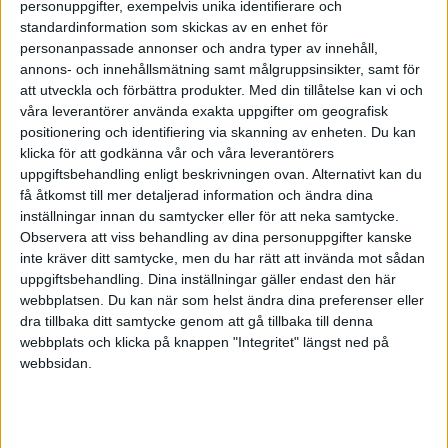
personuppgifter, exempelvis unika identifierare och
standardinformation som skickas av en enhet för
personanpassade annonser och andra typer av innehåll,
annons- och innehållsmätning samt målgruppsinsikter, samt för
att utveckla och förbättra produkter.
Med din tillåtelse kan vi och
våra leverantörer använda exakta uppgifter om geografisk
positionering och identifiering via skanning av enheten. Du kan
klicka för att godkänna vår och våra leverantörers
uppgiftsbehandling enligt beskrivningen ovan. Alternativt kan du
få åtkomst till mer detaljerad information och ändra dina
Vilka kostnader som är stödberättigade
varierar
inställningar innan du samtycker eller för att neka samtycke.
kraftigt mellan olika program. I vissa program är alla
Observera att viss behandling av dina personuppgifter kanske
kostnader som är nödvändiga för att genomföra
inte kräver ditt samtycke, men du har rätt att invända mot sådan
uppgiftsbehandling. Dina inställningar gäller endast den här
projektet stödberättigade. För deltagande företag
webbplatsen. Du kan när som helst ändra dina preferenser eller
finansieras sedan dessa stödberättigade kostnader
dra tillbaka ditt samtycke genom att gå tillbaka till denna
generellt med mellan 20–60 procent. I andra program
webbplats och klicka på knappen "Integritet" längst ned på
finns ett tak för maximalt bidrag per företag.
webbsidan.
”Vi ville investera i modern miljövänlig
utrustning till vår industri. När vi undersökte