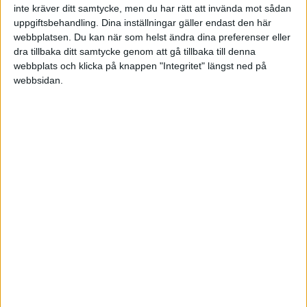
hybridmodeller har rapporterat betydande
inte kräver ditt samtycke, men du har rätt att invända mot sådan
kostnadsbesparingar. Under 2017 redovisade Dropbox
uppgiftsbehandling. Dina inställningar gäller endast den här
webbplatsen. Du kan när som helst ändra dina preferenser eller
i sitt S-1-formulär till amerikanska myndigheter
dra tillbaka ditt samtycke genom att gå tillbaka till denna
enorma 75 miljoner dollar i besparingar under de två
webbplats och klicka på knappen "Integritet" längst ned på
åren före börsintroduktionen. Det uppnåddes tack vare
webbsidan.
översyn och optimering av infrastruktur, vilket i de
flesta fall ledde till att ta herm IT-lösningar från publika
molntjänster.