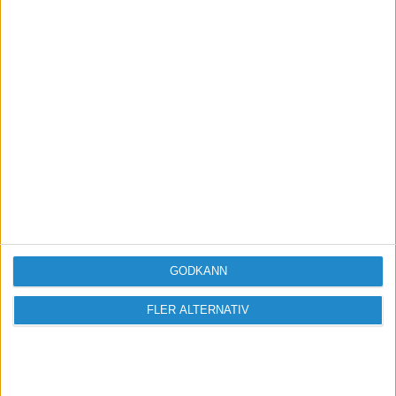
Taggar
Konkurser och nystartade företag i landet
GODKÄNN
FLER ALTERNATIV