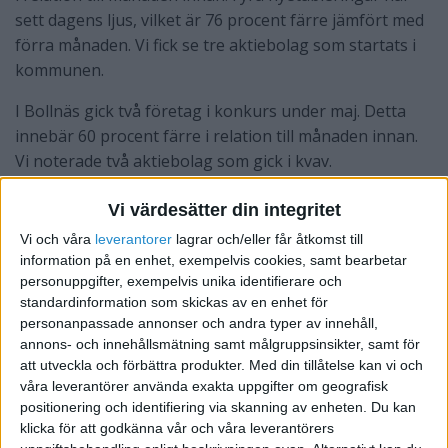
sett dagens ljus, vilket är 76 procent färre jämfört med
förra månaden. Vi fick se tre aktiebolag som startats i
kommunen.
I Bollnäs gick två företag i konkurs under maj. Detta
innebär 60 procent färre i relation till månaden innan.
Vi noterade två aktiebolag som gick i kvav.
Vad gäller Gävleborgs län har 84 företag startat under
Vi värdesätter din integritet
maj, vilket är 28 procent färre jämfört med föregående
Vi och våra
leverantorer
lagrar och/eller får åtkomst till
månad. Vad gäller företag i konkurs är det 36 företag
information på en enhet, exempelvis cookies, samt bearbetar
som drabbats, vilket är 10 procent färre i relation till
personuppgifter, exempelvis unika identifierare och
förra månaden.
standardinformation som skickas av en enhet för
personanpassade annonser och andra typer av innehåll,
annons- och innehållsmätning samt målgruppsinsikter, samt för
att utveckla och förbättra produkter.
Med din tillåtelse kan vi och
våra leverantörer använda exakta uppgifter om geografisk
positionering och identifiering via skanning av enheten. Du kan
klicka för att godkänna vår och våra leverantörers