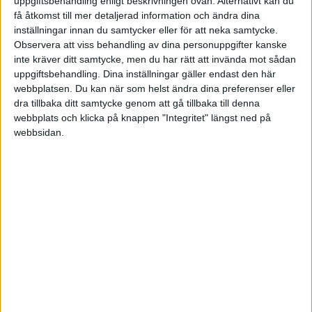
uppgiftsbehandling enligt beskrivningen ovan. Alternativt kan du
få åtkomst till mer detaljerad information och ändra dina
inställningar innan du samtycker eller för att neka samtycke.
Observera att viss behandling av dina personuppgifter kanske
inte kräver ditt samtycke, men du har rätt att invända mot sådan
uppgiftsbehandling. Dina inställningar gäller endast den här
webbplatsen. Du kan när som helst ändra dina preferenser eller
dra tillbaka ditt samtycke genom att gå tillbaka till denna
webbplats och klicka på knappen "Integritet" längst ned på
webbsidan.
För landet har 2 745 företag gått i kvav under maj,
vilket är 14 procent fler i relation till månaden innan.
Samtidigt har 5 079 företag startats – 9,8 procent färre
i relation till föregående månad.
STÖD VÅRT ARBETE
Bli medlem och hjälp oss försvara
företagarnas villkor