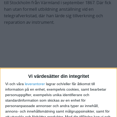
till Stockholm från Värmland i september 1867. Där fick
han utan formell utbildning anställning vid en
telegrafverkstad, där han lärde sig tillverkning och
reparation av instrument.
Vi värdesätter din integritet
Vi och våra
leverantorer
lagrar och/eller får åtkomst till
information på en enhet, exempelvis cookies, samt bearbetar
personuppgifter, exempelvis unika identifierare och
standardinformation som skickas av en enhet för
personanpassade annonser och andra typer av innehåll,
annons- och innehållsmätning samt målgruppsinsikter, samt för
att utveckla och förbättra produkter.
Med din tillåtelse kan vi och