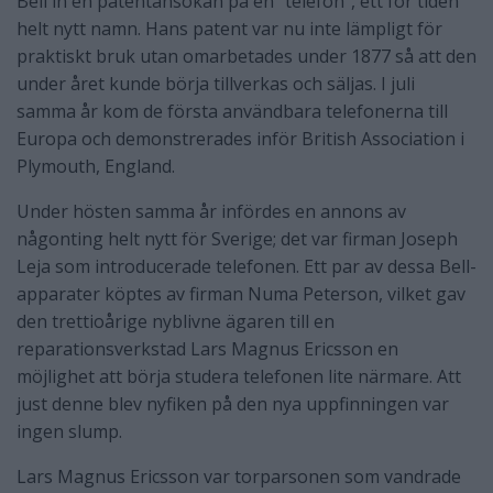
Bell in en patentansökan på en ”telefon”, ett för tiden
helt nytt namn. Hans patent var nu inte lämpligt för
praktiskt bruk utan omarbetades under 1877 så att den
under året kunde börja tillverkas och säljas. I juli
samma år kom de första användbara telefonerna till
Europa och demonstrerades inför British Association i
Plymouth, England.
Under hösten samma år infördes en annons av
någonting helt nytt för Sverige; det var firman Joseph
Leja som introducerade telefonen. Ett par av dessa Bell-
apparater köptes av firman Numa Peterson, vilket gav
den trettioårige nyblivne ägaren till en
reparationsverkstad Lars Magnus Ericsson en
möjlighet att börja studera telefonen lite närmare. Att
just denne blev nyfiken på den nya uppfinningen var
ingen slump.
Lars Magnus Ericsson var torparsonen som vandrade