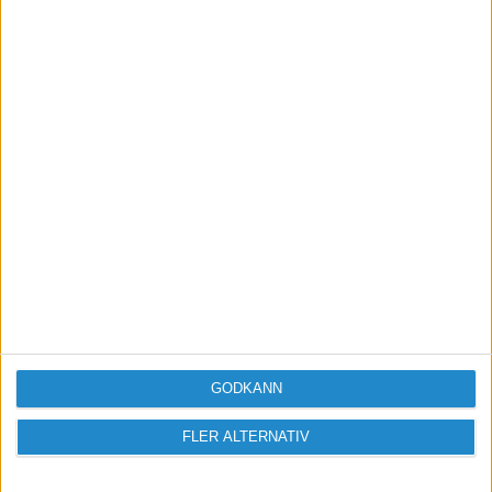
förbaskat bra nyhetsbrev.
Skicka
Taggar
Konkurser-och-nystarter
GODKÄNN
FLER ALTERNATIV