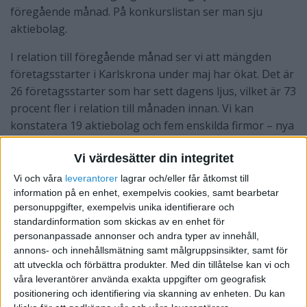
föregående månad. På konkurslistan ser man sju
aktiebolag.
I relation till föregående månad ser vi att mängden
företagsstarter i Karlskrona under maj har ökat. Det är
26 företagsstarter som har sett dagens ljus, vilket är 73
procent fler i relation till månaden innan. Vi kan
konstatera 19 aktiebolag och fem enskilda firmor – nya
i kommunen.
Vi värdesätter din integritet
Det är drygt tre gånger så många företag gällande hela
Vi och våra
leverantorer
lagrar och/eller får åtkomst till
Blekinge län som gått i kvav, i relation till månaden
information på en enhet, exempelvis cookies, samt bearbetar
innan. Vilket innebär 26 företag i maj. Motsvarande
personuppgifter, exempelvis unika identifierare och
siffra vad gäller nystarter är 57. Så många nya företag i
standardinformation som skickas av en enhet för
personanpassade annonser och andra typer av innehåll,
Blekinge län, vilket är 39 procent fler jämfört med
annons- och innehållsmätning samt målgruppsinsikter, samt för
månaden innan.
att utveckla och förbättra produkter.
Med din tillåtelse kan vi och
våra leverantörer använda exakta uppgifter om geografisk
positionering och identifiering via skanning av enheten. Du kan