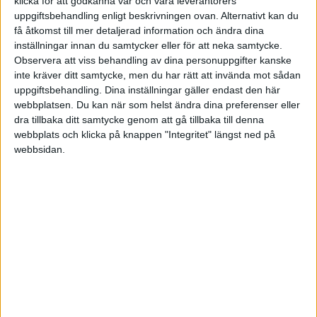
klicka för att godkänna vår och våra leverantörers
uppgiftsbehandling enligt beskrivningen ovan. Alternativt kan du
få åtkomst till mer detaljerad information och ändra dina
inställningar innan du samtycker eller för att neka samtycke.
Observera att viss behandling av dina personuppgifter kanske
inte kräver ditt samtycke, men du har rätt att invända mot sådan
uppgiftsbehandling. Dina inställningar gäller endast den här
webbplatsen. Du kan när som helst ändra dina preferenser eller
dra tillbaka ditt samtycke genom att gå tillbaka till denna
webbplats och klicka på knappen "Integritet" längst ned på
webbsidan.
Vad gäller hela landet har 2 745 företag gått omkull
under maj, vilket är 14 procent fler i relation till
månaden innan. Samtidigt har 5 079 företag startats –
9,8 procent färre jämfört med månaden innan.