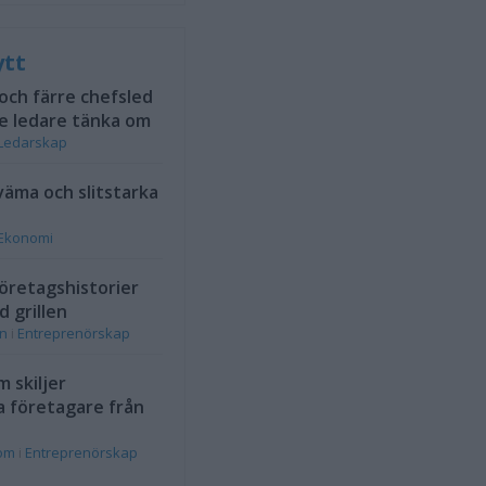
ytt
 och färre chefsled
e ledare tänka om
Ledarskap
väma och slitstarka
Ekonomi
öretagshistorier
d grillen
on
i
Entreprenörskap
 skiljer
a företagare från
rom
i
Entreprenörskap