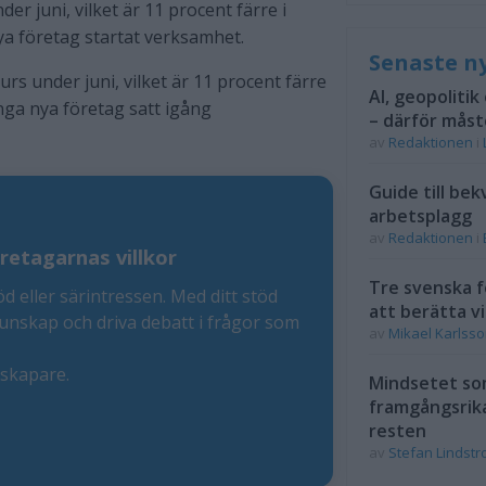
der juni, vilket är 11 procent färre i
nya företag startat verksamhet.
Senaste n
kurs under juni, vilket är 11 procent färre
AI, geopolitik
ga nya företag satt igång
– därför måst
av
Redaktionen
i
Guide till bek
arbetsplagg
av
Redaktionen
i
retagarnas villkor
Tre svenska f
öd eller särintressen. Med ditt stöd
att berätta vi
kunskap och driva debatt i frågor som
av
Mikael Karlss
eskapare.
Mindsetet som
framgångsrik
resten
av
Stefan Lindst