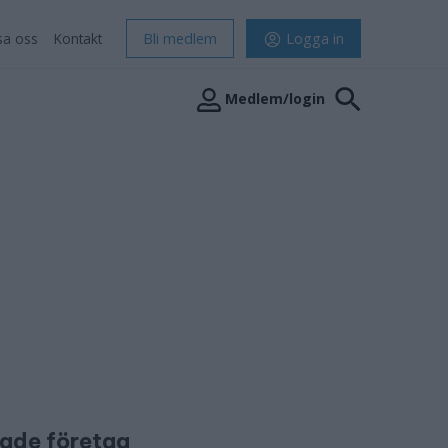
sa oss
Kontakt
Bli medlem
Logga in
Medlem/login
tade företag