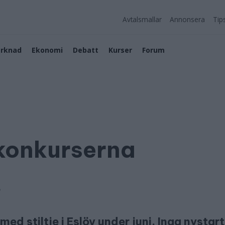
Avtalsmallar
Annonsera
Tip
rknad
Ekonomi
Debatt
Kurser
Forum
 konkurserna
5
d stiltje i Eslöv under juni. Inga nystar