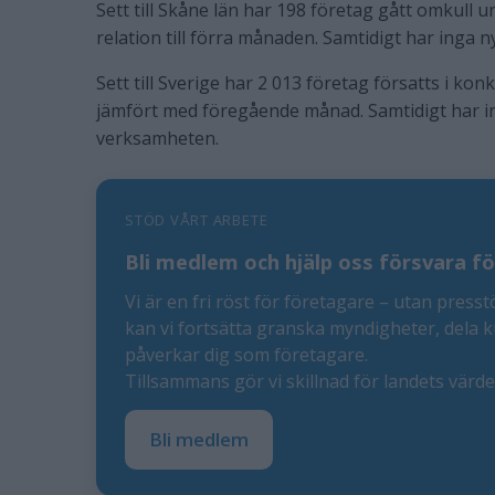
Sett till Skåne län har 198 företag gått omkull un
relation till förra månaden. Samtidigt har inga 
Sett till Sverige har 2 013 företag försatts i kon
jämfört med föregående månad. Samtidigt har in
verksamheten.
STÖD VÅRT ARBETE
Bli medlem och hjälp oss försvara fö
Vi är en fri röst för företagare – utan presst
kan vi fortsätta granska myndigheter, dela 
påverkar dig som företagare.
Tillsammans gör vi skillnad för landets värd
Bli medlem