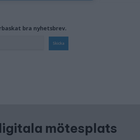
örbaskat bra nyhetsbrev.
Skicka
digitala mötesplats