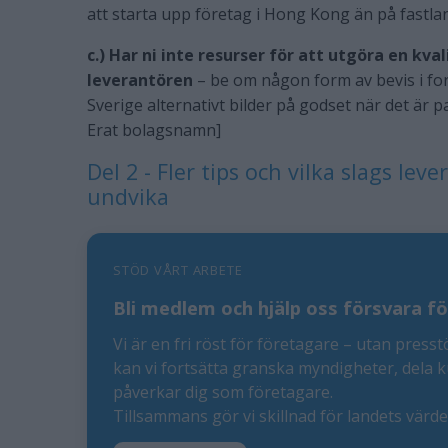
att starta upp företag i Hong Kong än på fastla
c.) Har ni inte resurser för att utgöra en kva
leverantören
– be om någon form av bevis i for
Sverige alternativt bilder på godset när det är 
Erat bolagsnamn]
Del 2 - Fler tips och vilka slags le
undvika
STÖD VÅRT ARBETE
Bli medlem och hjälp oss försvara fö
Vi är en fri röst för företagare – utan presst
kan vi fortsätta granska myndigheter, dela 
påverkar dig som företagare.
Tillsammans gör vi skillnad för landets värd