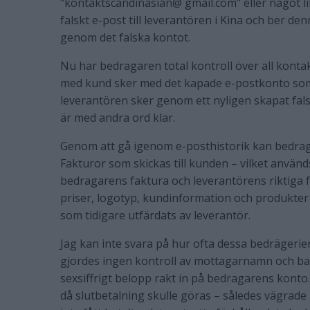
"kontaktscandinasian@ gmail.com" eller något l
falskt e-post till leverantören i Kina och ber d
genom det falska kontot.
Nu har bedragaren total kontroll över all konta
med kund sker med det kapade e-postkonto som
leverantören sker genom ett nyligen skapat fal
är med andra ord klar.
Genom att gå igenom e-posthistorik kan bedraga
Fakturor som skickas till kunden – vilket använ
bedragarens faktura och leverantörens riktiga
priser, logotyp, kundinformation och produkte
som tidigare utfärdats av leverantör.
Jag kan inte svara på hur ofta dessa bedrägerier
gjordes ingen kontroll av mottagarnamn och ba
sexsiffrigt belopp rakt in på bedragarens konto.
då slutbetalning skulle göras – således vägrade