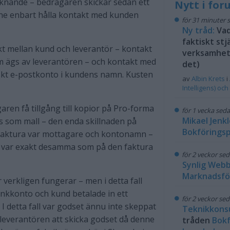
iknande – bedragaren skickar sedan ett
Nytt i fo
enne enbart hålla kontakt med kunden
för 31 minuter 
Ny tråd:
Vad
faktiskt stjä
kt mellan kund och leverantör – kontakt
verksamhet?
 ägs av leverantören – och kontakt med
det)
skt e-postkonto i kundens namn. Kusten
av
Albin Krets
i
Intelligens) och
ren få tillgång till kopior på Pro-forma
för 1 vecka sed
Mikael Jenkl
ds som mall – den enda skillnaden på
Bokföringsp
 faktura var mottagare och kontonamn –
r var exakt desamma som på den faktura
för 2 veckor se
Synlig Web
Marknadsfö
 verkligen fungerar – men i detta fall
nkkonto och kund betalade in ett
för 2 veckor se
 I detta fall var godset ännu inte skeppat
Teknikkons
 leverantören att skicka godset då denne
tråden
Bokf