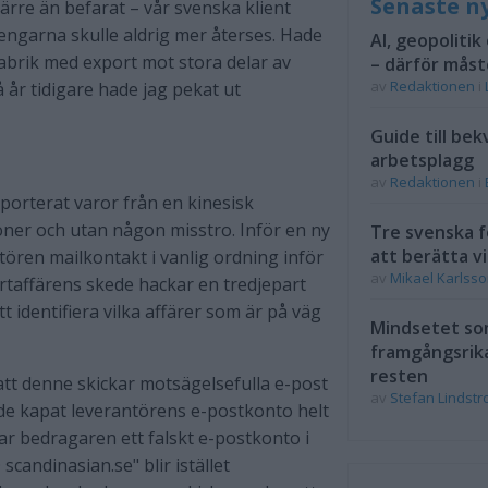
Senaste n
värre än befarat – vår svenska klient
pengarna skulle aldrig mer återses. Hade
AI, geopolitik
 fabrik med export mot stora delar av
– därför måst
av
Redaktionen
i
 år tidigare hade jag pekat ut
Guide till bek
arbetsplagg
av
Redaktionen
i
porterat varor från en kinesisk
oner och utan någon misstro. Inför en ny
Tre svenska f
att berätta vi
ören mailkontakt i vanlig ordning inför
av
Mikael Karlss
ortaffärens skede hackar en tredjepart
 identifiera vilka affärer som är på väg
Mindsetet som
framgångsrik
resten
 att denne skickar motsägelsefulla e-post
av
Stefan Lindst
ede kapat leverantörens e-postkonto helt
r bedragaren ett falskt e-postkonto i
candinasian.se" blir istället