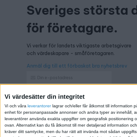
Sveriges största 
för företagare.
Vi verkar för landets viktigaste arbetsgivare
och värdeskapare - småföretagaren.
Anmäl dig till ett förbaskat bra nyhetsbrev
Vi värdesätter din integritet
Har du ett nyhetstips?
Vi och våra
leverantorer
lagrar och/eller får åtkomst till informatio
Kontakta oss: info@foretagande.se
enhet för personanpassade annonser och andra typer av innehåll, ann
leverantörer använda exakta uppgifter om geografisk positionering oc
ovan. Alternativt kan du få åtkomst till mer detaljerad information oc
kräver ditt samtycke, men du har rätt att invända mot sådan uppgifts
@ 2026 Företagande.se. All rights reserved. | Ansvari