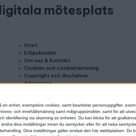
digitala mötesplats
Start
Erbjudanden
Om oss & Kontakt
Cookies och cookiehantering
Copyright och disclaimer
Annonsera
n på en enhet, exempelvis cookies, samt bearbetar personuppgifter, exem
ons- och innehållsmätning samt målgruppsinsikter, samt för att utveck
h identifiering via skanning av enheten. Du kan klicka för att godkänn
h ändra dina inställningar innan du samtycker eller för att neka samtyck
behandling. Dina inställningar gäller endast den här webbplatsen. Du kan
g utgivare: Mikael Karlsson