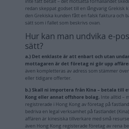
inte fått betalt – det motsatta förhållandet ske
redan skeppat godset till en långvarig Grekisk
den Grekiska kunden fått en falsk faktura och b
sätt som i fallet som beskrivs ovan.
Hur kan man undvika e-pos
sätt?
a.) Det enklaste är att enbart och utan unda
mottagaren är det företag ni gör upp affär
även kompletteras av adress som stämmer övere
eller tidigare offerter.
b.) Skall ni importera från Kina – betala till
Kong eller annat offshore bolag.
Inte alltid –
registrerade i Hong Kong av företag på fastlande
bedriva en legal verksamhet på fastlandet (Kin
affären är kinesiska tillverkare med små resurser
även Hong Kong registerade företag av rena bed