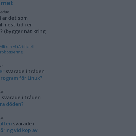
rumet
sedan
 är det som
l mest tid i er
 (bygger nåt kring
Allt om AI (Artificiell
 robotisering
an
er
svarade i tråden
rogram för Linux?
dan
b
svarade i tråden
ra döden?
dan
ulten
svarade i
öring vid köp av