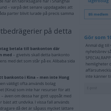
lagerbolag
dde när en fabriksägare här i Shanghai
 kund – varpå det senare uppdagades att
åda parter blivit lurade på precis samma
Bli medlem
tbedrägerier på detta
Gör som 1
Anmäl dig till
ntag betala till bankonton där
nyhetsbrev så
en med
– givetvis skall detta bankonto
SPECIALRAPP
ns med det som står på ex. Alibaba sida
hemligheter d
affärsutveckl
inte känner til
 ett bankonto i Kina – men inte Hong
 men väldigt ofta används bolag
t (Kina) som inte har resurser för att
a) – även om dessa har gott uppsåt med
 bäst att undvika. I vissa fall används
ragare då det är såpass mycket lättare