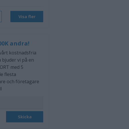
Visa fler
00K andra!
 vårt kostnadsfria
 bjuder vi på en
ORT med 5
e flesta
are och företagare
l
Skicka