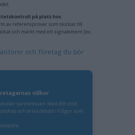
ndet.
litetskontroll på plats hos
m av referensprover som skickas till
packat och märkt med ett signalement [ex.
verantörer och företag du bör
retagarnas villkor
öd eller särintressen. Med ditt stöd
kunskap och driva debatt i frågor som
eskapare.