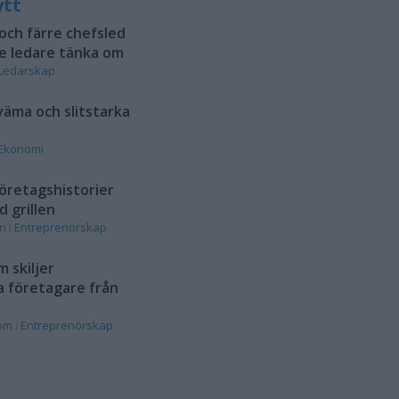
ytt
 och färre chefsled
e ledare tänka om
Ledarskap
väma och slitstarka
Ekonomi
öretagshistorier
d grillen
on
i
Entreprenörskap
 skiljer
a företagare från
rom
i
Entreprenörskap