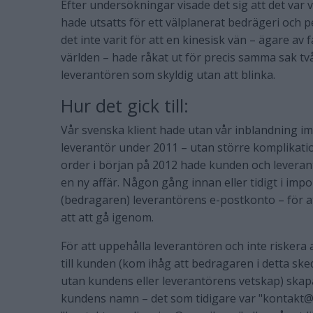
Efter undersökningar visade det sig att det var 
hade utsatts för ett välplanerat bedrägeri och 
det inte varit för att en kinesisk vän – ägare av
världen – hade råkat ut för precis samma sak två
leverantören som skyldig utan att blinka.
Hur det gick till:
Vår svenska klient hade utan vår inblandning im
leverantör under 2011 – utan större komplikati
order i början på 2012 hade kunden och leverant
en ny affär. Någon gång innan eller tidigt i imp
(bedragaren) leverantörens e-postkonto – för att
att att gå igenom.
För att uppehålla leverantören och inte riskera
till kunden (kom ihåg att bedragaren i detta sk
utan kundens eller leverantörens vetskap) skapa
kundens namn – det som tidigare var "kontakt@ s