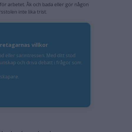
anför arbetet. Åk och bada eller gör någon
stolen inte lika trist.
retagarnas villkor
öd eller särintressen. Med ditt stöd
kunskap och driva debatt i frågor som
eskapare.