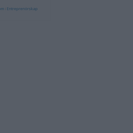
rom
i
Entreprenörskap