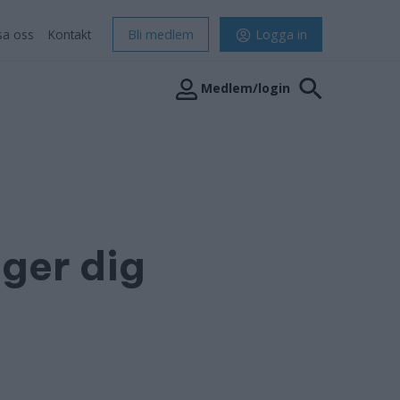
sa oss
Kontakt
Bli medlem
Logga in
Medlem/login
 ger dig