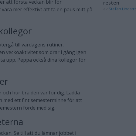
r att första veckan blir för
resten
vara mer effektivt att ta en paus mitt på
av
Stefan Lindst
 kollegor
ergå till vardagens rutiner.
n veckoaktivitet som drar i gång igen
ta upp. Peppa också dina kollegor för
ter
 och hur bra den var för dig. Ladda
n med ett fint semesterminne för att
 semestern förde med sig.
eterna
kan. Se till att du lämnar jobbet i