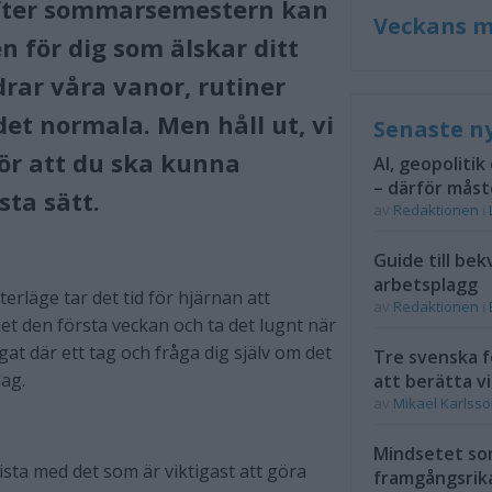
 efter sommarsemestern kan
Veckans m
 för dig som älskar ditt
drar våra vanor, rutiner
det normala. Men håll ut, ​vi
Senaste n
för att du ska kunna
AI, geopolitik
– därför måst
sta sätt.
av
Redaktionen
i
Guide till bek
arbetsplagg
terläge tar det tid för hjärnan att
av
Redaktionen
i
ket den första veckan och ta det lugnt när
at där ett tag och fråga dig själv om det
Tre svenska f
dag.
att berätta vi
av
Mikael Karlss
Mindsetet som
lista med ​det som är viktigast att göra
framgångsrik