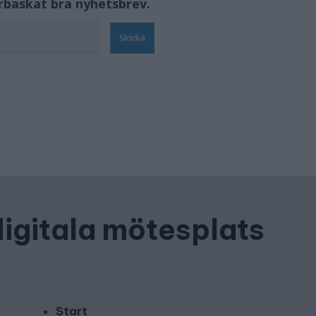
örbaskat bra nyhetsbrev.
Skicka
digitala mötesplats
Start