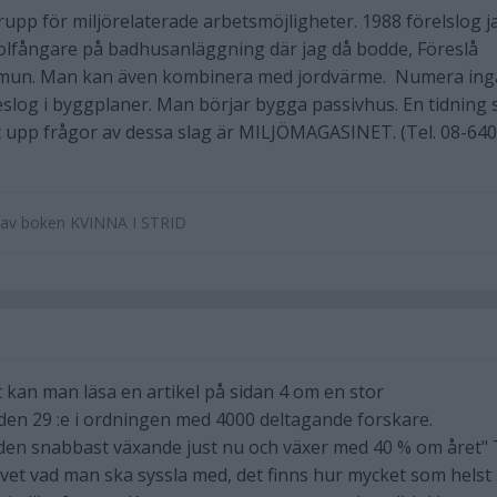
upp för miljörelaterade arbetsmöjligheter. 1988 förelslog j
solfångare på badhusanläggning där jag då bodde, Föreslå
mun. Man kan även kombinera med jordvärme. Numera ing
eslog i byggplaner. Man börjar bygga passivhus. En tidning
it upp frågor av dessa slag är MILJÖMAGASINET. (Tel. 08-640
e av boken KVINNA I STRID
t kan man läsa en artikel på sidan 4 om en stor
den 29 :e i ordningen med 4000 deltagande forskare.
den snabbast växande just nu och växer med 40 % om året" T
 vet vad man ska syssla med, det finns hur mycket som helst