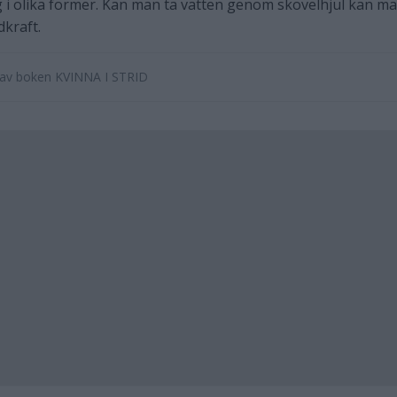
 i olika former. Kan man ta vatten genom skovelhjul kan m
dkraft.
e av boken KVINNA I STRID