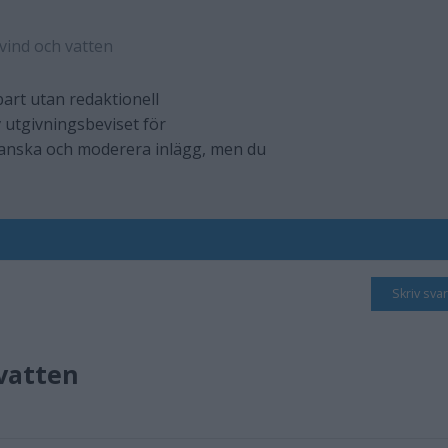
 vind och vatten
art utan redaktionell
 utgivningsbeviset för
ranska och moderera inlägg, men du
Skriv svar
 vatten