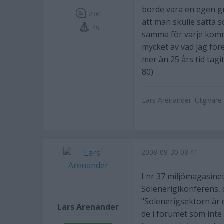
borde vara en egen gr
2361
att man skulle sätta 
49
samma för varje kom
mycket av vad jag för
mer än 25 års tid tag
80)
Lars Arenander. Utgivar
2008-09-30 08:41
I nr 37 miljömagasine
Solenerigikonferens, 
"Solenerigsektorn är 
Lars Arenander
de i forumet som inte