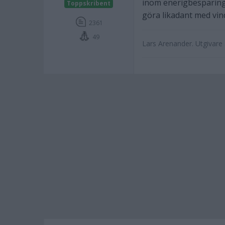
inom enerigbesparing
Toppskribent
göra likadant med vin
2361
49
Lars Arenander. Utgivar