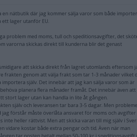
rta en nätbutik där jag kommer sälja varor som både importe
 ett lager utanför EU.
inga problem med moms, tull och speditionsavgifter, det sköt
m varorna skickas direkt till kunderna blir det genast
smidigare att skicka direkt från lagret utomlands eftersom j
re frakten genom att välja frakt som tar 1-3 månader vilket 
importera själv. Det innebär att jag kan sälja varor som är
e behöva planera flera månader framåt. Det innebär även att
tt stort lager utan kan handla in lite åt gången.
kten själv och leveransen tar bara 3-5 dagar. Men problem
d jag förstår måste överlåta ansvaret för moms och avgifter t
nte heller rättvist. Men att skicka varan till mig själv i Sver
den vidare kostar både extra pengar och tid. Även när man
gången tar posten betalt mellan 50-100 kr i speditionsavgift