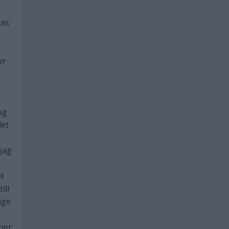
ras
er
ag
det
 jag
et
ill
ige
 per