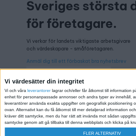
Sveriges största 
för företagare.
Vi verkar för landets viktigaste arbetsgivare
och värdeskapare - småföretagaren.
Anmäl dig till ett förbaskat bra nyhetsbrev
Vi värdesätter din integritet
Vi och våra
leverantorer
lagrar och/eller får åtkomst till informatio
Har du ett nyhetstips?
enhet för personanpassade annonser och andra typer av innehåll, ann
leverantörer använda exakta uppgifter om geografisk positionering oc
Kontakta oss: info@foretagande.se
ovan. Alternativt kan du få åtkomst till mer detaljerad information oc
kräver ditt samtycke, men du har rätt att invända mot sådan uppgifts
samtycke genom att gå tillbaka till denna webbplats och klicka på kn
@ 2026 Företagande.se. All rights reserved. | Ansvari
FLER ALTERNATIV