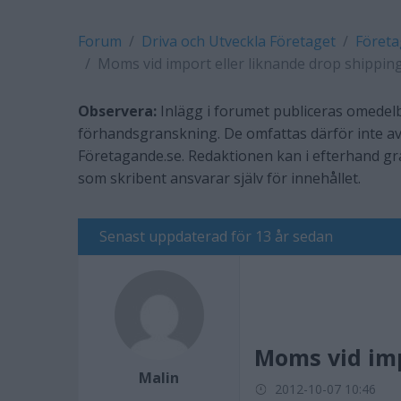
Forum
Driva och Utveckla Företaget
Företa
Moms vid import eller liknande drop shippin
Observera:
Inlägg i forumet publiceras omedelb
förhandsgranskning. De omfattas därför inte av
Företagande.se. Redaktionen kan i efterhand g
som skribent ansvarar själv för innehållet.
Senast uppdaterad för 13 år sedan
Moms vid imp
Malin
2012-10-07 10:46