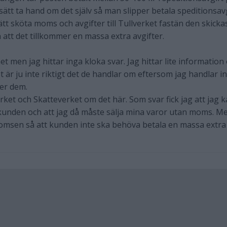
sätt ta hand om det själv så man slipper betala speditionsav
tt sköta moms och avgifter till Tullverket fastän den skicka
n att det tillkommer en massa extra avgifter.
net men jag hittar inga kloka svar. Jag hittar lite informatio
 är ju inte riktigt det de handlar om eftersom jag handlar in
jer dem.
rket och Skatteverket om det här. Som svar fick jag att jag 
l kunden och att jag då måste sälja mina varor utan moms. M
momsen så att kunden inte ska behöva betala en massa extra