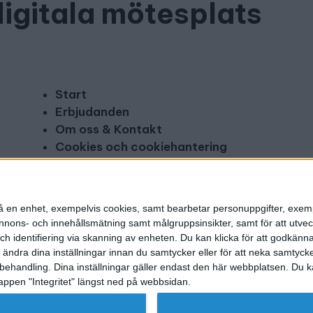
digitala mötesplats
Start
Erbjudanden
Om oss & Kontakt
Cookies och cookiehantering
Copyright och disclaimer
Annonsera
n på en enhet, exempelvis cookies, samt bearbetar personuppgifter, exem
ons- och innehållsmätning samt målgruppsinsikter, samt för att utveck
h identifiering via skanning av enheten. Du kan klicka för att godkänn
h ändra dina inställningar innan du samtycker eller för att neka samtyck
behandling. Dina inställningar gäller endast den här webbplatsen. Du kan
appen "Integritet" längst ned på webbsidan.
g utgivare: Mikael Karlsson