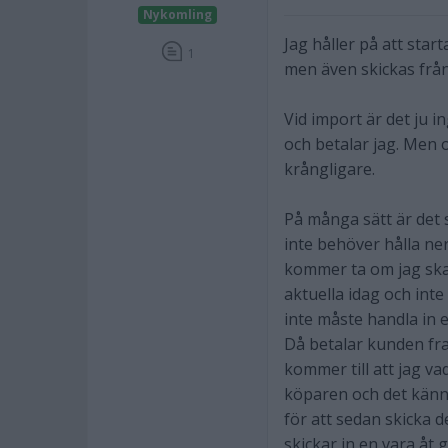
Nykomling
Jag håller på att sta
1
men även skickas från
Vid import är det ju 
och betalar jag. Men o
krångligare.
På många sätt är det 
inte behöver hålla ne
kommer ta om jag ska 
aktuella idag och int
inte måste handla in e
Då betalar kunden fra
kommer till att jag va
köparen och det känns i
för att sedan skicka 
skickar in en vara åt 