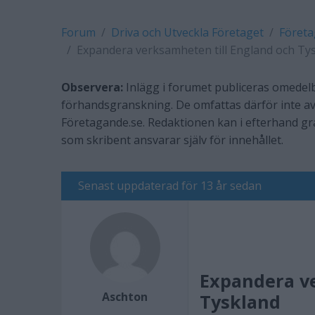
Forum
Driva och Utveckla Företaget
Företa
Expandera verksamheten till England och Ty
Observera:
Inlägg i forumet publiceras omedelb
förhandsgranskning. De omfattas därför inte av
Företagande.se. Redaktionen kan i efterhand g
som skribent ansvarar själv för innehållet.
Senast uppdaterad för 13 år sedan
Expandera ve
Aschton
Tyskland