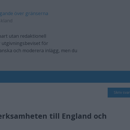
gande över gränserna
skland
art utan redaktionell
 utgivningsbeviset för
ranska och moderera inlägg, men du
Skriv svar
rksamheten till England och